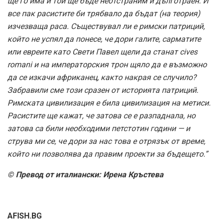
ще го има и той ще бъде неотстраним и дълготраен. И
все пак расистите би трябвало да бъдат (на теория)
изчезваща раса. Съществувал ли е римски патриций,
който не успял да понесе, че дори галите, сарматите
или евреите като Свети Павел щели да станат cives
romani и на императорския трон щяло да е възможно
да се изкачи африканец, както накрая се случило?
Забравили сме този сразен от историята патриций.
Римската цивилизация е била цивилизация на метиси.
Расистите ще кажат, че затова се е разпаднала, но
затова са били необходими петстотин години — и
струва ми се, че дори за нас това е отрязък от време,
който ни позволява да правим проекти за бъдещето.”
© Превод от италиански: Ирена Кръстева
AFISH.BG