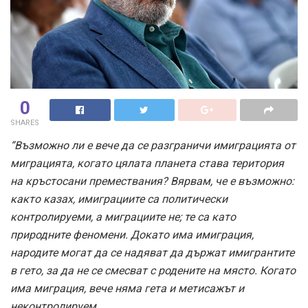
0
SHARES
“Възможно ли е вече да се разграничи имиграцията от
миграцията, когато цялата планета става територия
на кръстосани премествания? Вярвам, че е възможно:
както казах, имиграциите са политически
контролируеми, а миграциите не; те са като
природните феномени. Докато има имиграция,
народите могат да се надяват да държат имигрантите
в гето, за да не се смесват с родените на място. Когато
има миграция, вече няма гета и метисажът и
неконтролируем.