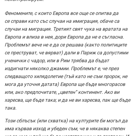
Феномените, с които Европа все още се опитва да
се справи като със случаи на имиграция, обаче са
случаи на миграция. Третият свят чука на вратата на
Европа и влиза в нея, дори Европа да не е съгласна.
Проблемът вече не е да се решава (както политиците
се преструват, че вярват) дали в Париж са допустими
ученички с чадор, или в Рим трябва да бъдат
издигнати няколко джамии. Проблемът е, че през
следващото хилядолетие (тъй като не съм пророк, не
мога да уточня датата) Европа ще бъде многорасов
или, ако предпочитате, „цветен“ континент. Ако ви
харесва, ще бъде така; и да не ви харесва, пак ще бъде
така.
Този сблъсък (или схватка) на културите би могъл да
има кървав изход и убеден съм, че в някаква степен