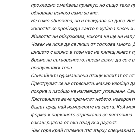
прохладно омайващ привкус, но също така пр
обновява всичко само за миг.
Не само обновява, но и съзидава за днес. Все
животът се пробужда както в хубава песен и 
Животът ни обкръжава, никога не ще ни напу
Човек не иска да се лиши от толкова много. Д
шишето с мляко в този час на кипящ живот п
Време на сътворението, преди денят да се е р
пропускайки това.
Обичайните одомашнени птици излитат от стъ
Преструват се на стреснати, макар изобщо да
покрив и изобщо не изглеждат уплашени. Сам
Лястовиците вече премитат небето, невероятн
бъдат сред най-изморените на света. Кой мо
форма и поривисто стрелкаща се лястовица. С
сякаш родена от син въздух и радост.
Чак горе край големия път върху специална