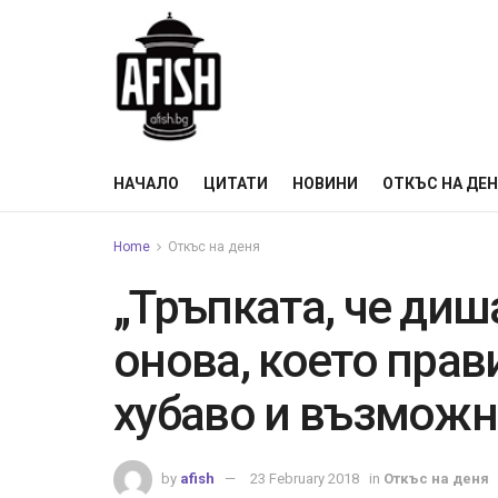
НАЧАЛО
ЦИТАТИ
НОВИНИ
ОТКЪС НА ДЕ
Home
Откъс на деня
„Тръпката, че диш
онова, което пра
хубаво и възможн
by
afish
23 February 2018
in
Откъс на деня