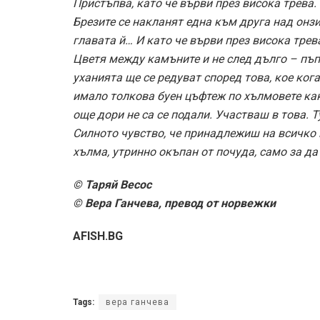
Пристъпва, като че върви през висока трева.
Брезите се накланят една към друга над онзи 
главата й… И като че върви през висока трева
Цветя между камъните и не след дълго – пъпк
уханията ще се редуват според това, кое кога
имало толкова буен цъфтеж по хълмовете как
още дори не са се подали. Участваш в това. Т
Силното чувство, че принадлежиш на всичко 
хълма, утринно окъпан от почуда, само за д
© Таряй Весос
© Вера Ганчева, превод от норвежки
AFISH.BG
Tags:
вера ганчева