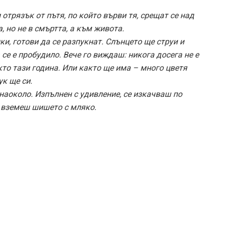
отрязък от пътя, по който върви тя, срещат се над
, но не в смъртта, а към живота.
и, готови да се разпукнат. Слънцето ще струи и
 се е пробудило. Вече го виждаш: никога досега не е
то тази година. Или както ще има – много цветя
ук ще си.
наоколо. Изпълнен с удивление, се изкачваш по
а вземеш шишето с мляко.