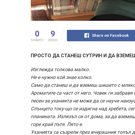
0
9
Share on Facebook
SHARES
VIEWS
ПРОСТО ДА СТАНЕШ СУТРИН И ДА ВЗЕМЕ
Изглежда толкова малко.
Не е нужно кой знае колко.
Само да станеш и да вземеш шишето с мляко 
Ароматите са част от него. Човек ги забравя 
песен за уханията не може да се научи наизу
Слънцето току-що се издигна над хребета, се
планината. Излязъл си от дома, за да вземе
горе край пътя. Лято е.
Уханията са съзрели през вчерашния топъл д