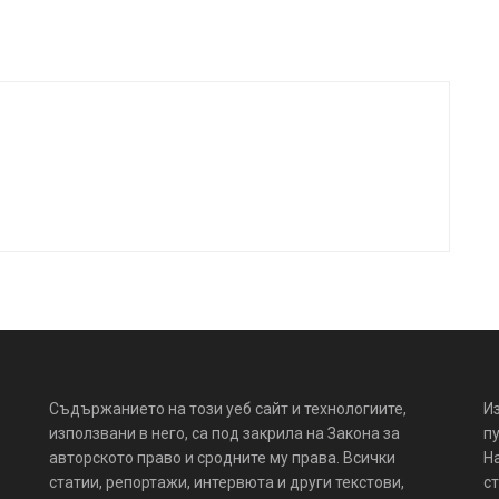
Съдържанието на този уеб сайт и технологиите,
И
използвани в него, са под закрила на Закона за
пу
авторското право и сродните му права. Всички
Н
статии, репортажи, интервюта и други текстови,
ст