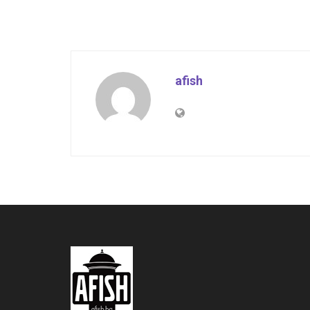
afish