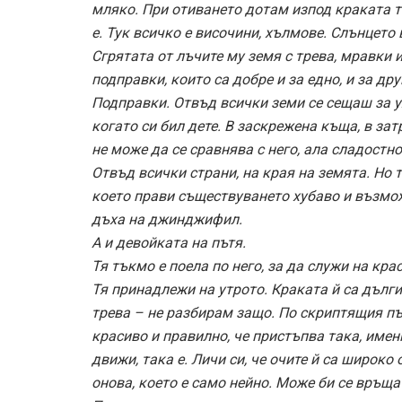
мляко. При отиването дотам изпод краката т
е. Тук всичко е височини, хълмове. Слънцето
Сгрятата от лъчите му земя с трева, мравки 
подправки, които са добре и за едно, и за др
Подправки. Отвъд всички земи се сещаш за 
когато си бил дете. В заскрежена къща, в зат
не може да се сравнява с него, ала сладостно
Отвъд всички страни, на края на земята. Но 
което прави съществуването хубаво и възмо
дъха на джинджифил.
А и девойката на пътя.
Тя тъкмо е поела по него, за да служи на крас
Тя принадлежи на утрото. Краката й са дълг
трева – не разбирам защо. По скриптящия път
красиво и правилно, че пристъпва така, имен
движи, така е. Личи си, че очите й са широко
онова, което е само нейно. Може би се връщ