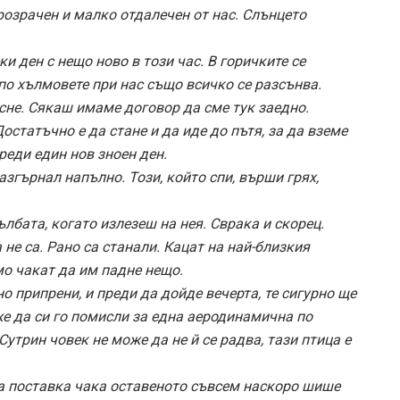
озрачен и малко отдалечен от нас. Слънцето
ки ден с нещо ново в този час. В горичките се
по хълмовете при нас също всичко се разсънва.
сне. Сякаш имаме договор да сме тук заедно.
остатъчно е да стане и да иде до пътя, за да вземе
реди един нов зноен ден.
азгърнал напълно. Този, който спи, върши грях,
лбата, когато излезеш на нея. Сврака и скорец.
 не са. Рано са станали. Кацат на най-близкия
о чакат да им падне нещо.
о припрени, и преди да дойде вечерта, те сигурно ще
же да си го помисли за една аеродинамична по
утрин човек не може да не й се радва, тази птица е
та поставка чака оставеното съвсем наскоро шише