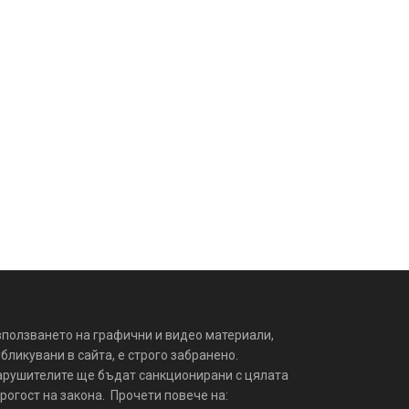
зползването на графични и видео материали,
бликувани в сайта, е строго забранено.
арушителите ще бъдат санкционирани с цялата
рогост на закона. Прочети повече на: