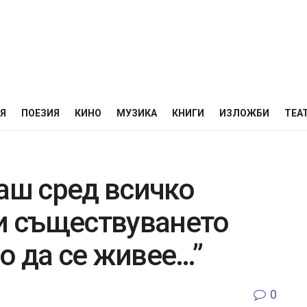
НЯ
ПОЕЗИЯ
КИНО
МУЗИКА
КНИГИ
ИЗЛОЖБИ
ТЕА
аш сред всичко
ви съществуването
о да се живее…”
0