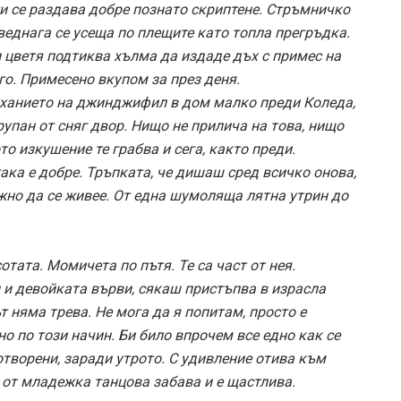
и се раздава добре познато скриптене. Стръмничко
 веднага се усеща по плещите като топла прегръдка.
и цветя подтиква хълма да издаде дъх с примес на
уго. Примесено вкупом за през деня.
уханието на джинджифил в дом малко преди Коледа,
рупан от сняг двор. Нищо не прилича на това, нищо
то изкушение те грабва и сега, както преди.
така е добре. Тръпката, че дишаш сред всичко онова,
жно да се живее. От една шумоляща лятна утрин до
отата. Момичета по пътя. Те са част от нея.
и и девойката върви, сякаш пристъпва в израсла
 няма трева. Не мога да я попитам, просто е
но по този начин. Би било впрочем все едно как се
 отворени, заради утрото. С удивление отива към
а от младежка танцова забава и е щастлива.