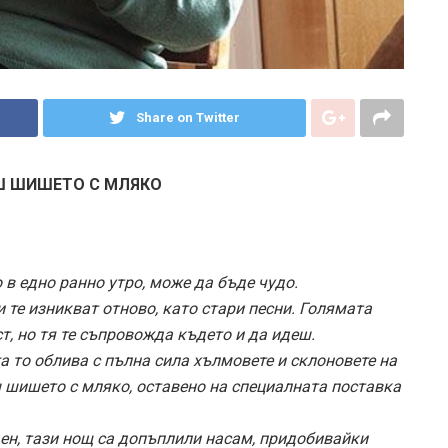
Share on Twitter
Ш ШИШЕТО С МЛЯКО
в едно ранно утро, може да бъде чудо.
и те изникват отново, като стари песни. Голямата
ст, но тя те съпровожда където и да идеш.
га то облива с пълна сила хълмовете и склоновете на
ш шишето с мляко, оставено на специалната поставка
ен, тази нощ са допъплили насам, придобивайки