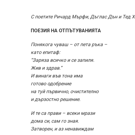
С поетите Ричард Мърфи, Дъглас Дън и Тед 
ПОЕЗИЯ НА ОТПЪТУВАНИЯТА
Понякога чуваш – от пета ръка –
като епитаф:
“Заряза всичко и се запиля.
Жив и здрав.”
И винаги във тона има
готово одобрение
на туй първично, очистително
и дързостно решение.
И те са прави – всеки мрази
дома си, сам го зная.
Затворен, и аз ненавиждам