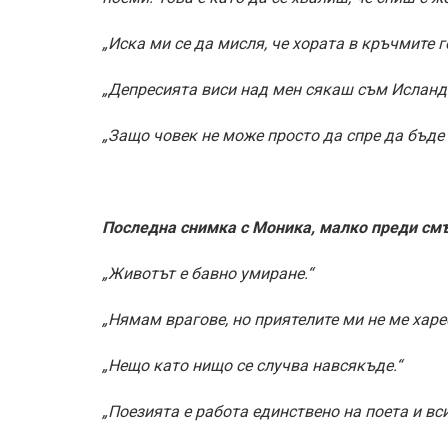
„Иска ми се да мисля, че хората в кръчмите г
„Депресията виси над мен сякаш съм Исланд
„Защо човек не може просто да спре да бъде 
Последна снимка с Моника, малко преди смъ
„Животът е бавно умиране.“
„Нямам врагове, но приятелите ми не ме харе
„Нещо като нищо се случва навсякъде.“
„Поезията е работа единствено на поета и вс