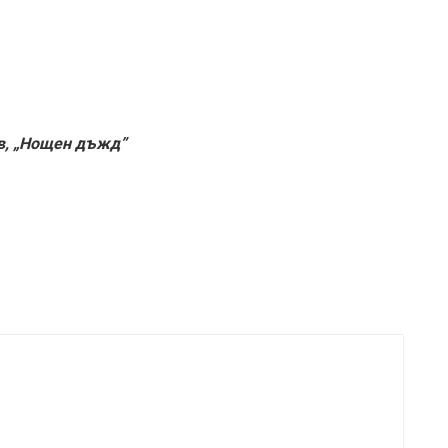
в, „Нощен дъжд”