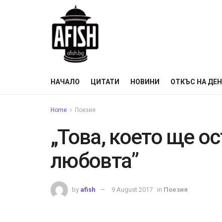
НАЧАЛО
ЦИТАТИ
НОВИНИ
ОТКЪС НА ДЕ
Home
Поезия
„Това, което ще ос
любовта”
by
afish
9 August 2017
in
Поезия