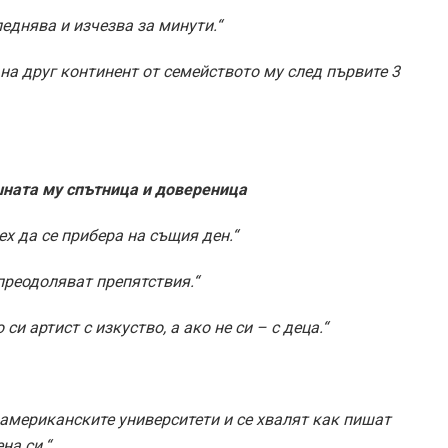
леднява и изчезва за минути.“
на друг континент от семейството му след първите 3
ната му спътница и довереница
х да се прибера на същия ден.“
 преодоляват препятствия.“
и артист с изкуство, а ако не си – с деца.“
 американските университети и се хвалят как пишат
на си.“