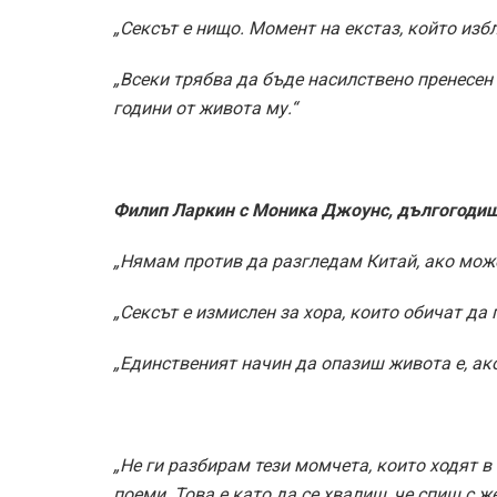
„Сексът е нищо. Момент на екстаз, който изб
„Всеки трябва да бъде насилствено пренесен 
години от живота му.“
Филип Ларкин с Моника Джоунс, дългогодиш
„Нямам против да разгледам Китай, ако може
„Сексът е измислен за хора, които обичат да
„Единственият начин да опазиш живота е, ако с
„Не ги разбирам тези момчета, които ходят в
поеми. Това е като да се хвалиш, че спиш с же