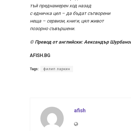
тъй преднамерен ход назад
с едничка цел – да бъдат сътворени
неща – сервизи, книги, цял живот
позорно съвършени.
© Превод от английски: Аександър Шурбано
AFISH.BG
Tags:
филип ларкин
afish