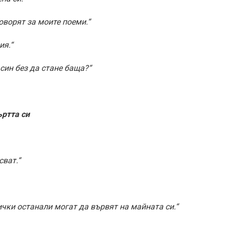
оворят за моите поеми.“
ия.“
син без да стане баща?“
ртта си
сват.“
ички останали могат да вървят на майната си.“