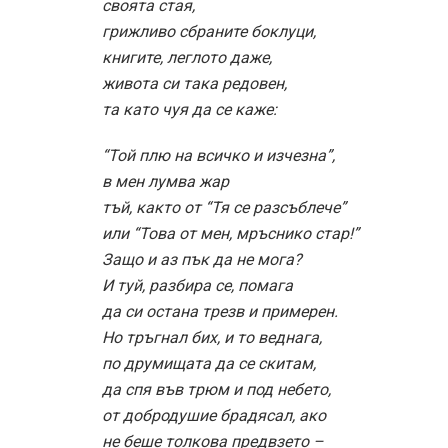
своята стая,
грижливо сбраните боклуци,
книгите, леглото даже,
живота си така редовен,
та като чуя да се каже:
“Той плю на всичко и изчезна”,
в мен лумва жар
тъй, както от “Тя се разсъблече”
или “Това от мен, мръснико стар!”
Защо и аз пък да не мога?
И туй, разбира се, помага
да си остана трезв и примерен.
Но тръгнал бих, и то веднага,
по друмищата да се скитам,
да спя във трюм и под небето,
от добродушие брадясал, ако
не беше толкова предвзето –