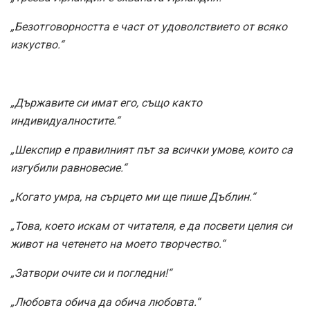
„Безотговорността е част от удоволствието от всяко
изкуство.“
„Държавите си имат его, също както
индивидуалностите.“
„Шекспир е правилният път за всички умове, които са
изгубили равновесие.“
„Когато умра, на сърцето ми ще пише Дъблин.“
„Това, което искам от читателя, е да посвети целия си
живот на четенето на моето творчество.“
„Затвори очите си и погледни!“
„Любовта обича да обича любовта.“