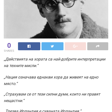
0
SHARES
„Действията на хората са най-добрите интерпретации
на техните мисли.“
„Нация означава еднакви хора да живеят на едно
място.“
„Страхувам се от тези силни думи, които ни правят
нещастни.“
„Трезва Ирландия е схваната Ирландия.“