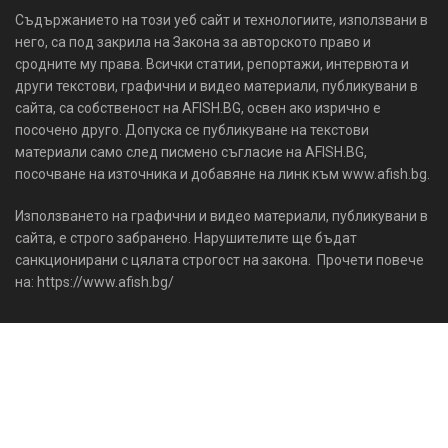
Съдържанието на този уеб сайт и технологиите, използвани в
него, са под закрила на Закона за авторското право и
сродните му права. Всички статии, репортажи, интервюта и
други текстови, графични и видео материали, публикувани в
сайта, са собственост на AFISH.BG, освен ако изрично е
посочено друго. Допуска се публикуване на текстови
материали само след писмено съгласие на AFISH.BG,
посочване на източника и добавяне на линк към www.afish.bg.
Използването на графични и видео материали, публикувани в
сайта, е строго забранено. Нарушителите ще бъдат
санкционирани с цялата строгост на закона. Прочети повече
на: https://www.afish.bg/