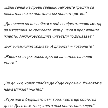
„Един гений не прави грешки. Неговите грешки са
съзнателни и са портали към нови открития.“
„Да пишеш на английски е най-изобретателния метод
за изтезания за греховете, извършени в предишните
животи. Англоговорящите читатели го доказват.“
„Бог е измислил храната. А дяволът – готвачите.“
„Животът е прекалено кратък за четене на лоши
книги.“
„За да учи, човек трябва да бъде скромен. Животът е
най-великият учител.“
„Утре или в бъдещето съм това, което ще постигна
днес. Днес съм това, което съм постигнал вчера.“