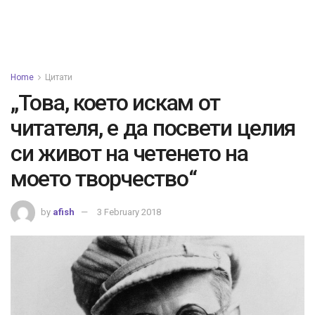
Home
Цитати
„Това, което искам от
читателя, е да посвети целия
си живот на четенето на
моето творчество“
by
afish
3 February 2018