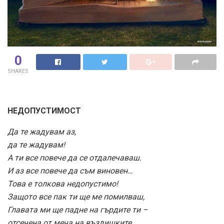
0
SHARES
НЕДОПУСТИМОСТ
Да те жадувам аз,
да те жадувам!
А ти все повече да се отдалечаваш.
И аз все повече да съм виновен…
Това е толкова недопустимо!
Защото все пак ти ще ме помилваш,
Главата ми ще падне на гърдите ти –
отсечена от меча на въздишките.