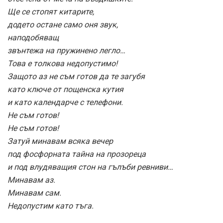
Ще се стопят китарите,
додето остане само оня звук,
наподобяващ
звънтежа на пружинено легло…
Това е толкова недопустимо!
Защото аз не съм готов да те загубя
като ключе от пощенска кутия
и като календарче с телефони.
Не съм готов!
Не съм готов!
Затуй минавам всяка вечер
под фосфорната тайна на прозореца
и под влудяващия стон на гълъби ревниви…
Минавам аз.
Минавам сам.
Недопустим като тъга.