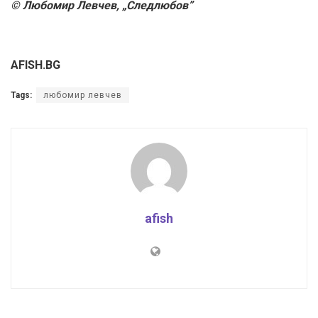
© Любомир Левчев, „Следлюбов”
AFISH.BG
Tags:
любомир левчев
afish