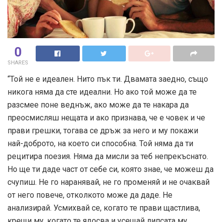
0
SHARES
“Той не е идеален. Нито пък ти. Двамата заедно, също
никога няма да сте идеални. Но ако той може да те
разсмее поне веднъж, ако може да те накара да
преосмисляш нещата и ако признава, че е човек и че
прави грешки, тогава се дръж за него и му покажи
най-доброто, на което си способна. Той няма да ти
рецитира поезия. Няма да мисли за теб непрекъснато.
Но ще ти даде част от себе си, която знае, че можеш да
счупиш. Не го наранявай, не го променяй и не очаквай
от него повече, отколкото може да даде. Не
анализирай. Усмихвай се, когато те прави щастлива,
крещи му, когато те ядосва и усещай липсата му,