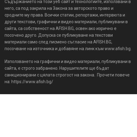
Съдържанието на този уеб сайт и технологиите, използвани в
него, са под закрила на Закона за авторското право и
сродните му права. Всички статии, репортажи, интервюта и
други текстови, графични и видео материали, публикувани в
сайта, са собственост на AFISH.BG, освен ако изрично е
посочено друго. Допуска се публикуване на текстови
материали само след писмено съгласие на AFISH.BG,
посочване на източника и добавяне на линк към www.afish.bg.
Използването на графични и видео материали, публикувани в
сайта, е строго забранено. Нарушителите ще бъдат
санкционирани с цялата строгост на закона. Прочети повече
на: https://www.afish.bg/