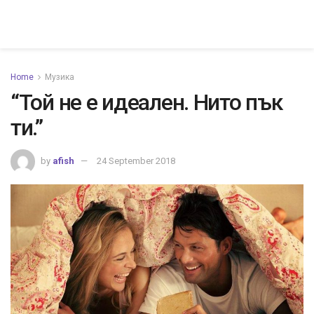
Home
Музика
“Той не е идеален. Нито пък
ти.”
by
afish
24 September 2018