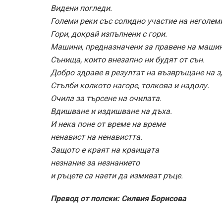
Видени погледи.
Големи реки със солидно участие на неголем
Гори, докрай изпълнени с гори.
Машини, предназначени за правене на машин
Сънища, които внезапно ни будят от сън.
Добро здраве в резултат на възвръщане на з
Стълби колкото нагоре, толкова и надолу.
Очила за търсене на очилата.
Вдишване и издишване на дъха.
И нека поне от време на време
ненавист на ненавистта.
Защото е краят на краищата
незнание за незнанието
и ръцете са наети да измиват ръце.
Превод от полски: Силвия Борисова