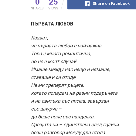
0
25
Share on Facebook
SHARES
VIEWS
ПЪРВАТА ЛЮБОВ
Казват,
че първата любов е най-важна.
Това е много романтично,
но не е моят случай.
Имаше между нас нещо и нямаше,
ставаше и си отиде.
Не ми треперят ръцете,
когато попадам на разни подаръчета
и на свитъка със писма, завързан
със шнурче –
да беше поне със панделка.
Срещата ни – единствена след години
беше разговор между два стола