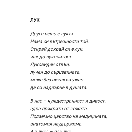
не черва и стомах неудобен.
Той е гол многократно,
чак до глъбта си себеподобен.
Бит хармоничен е лукът,
лукът е сполучлива творба.
В първата крие се втора,
под едната обвивка – друга,
в следващата – поредна,
трета, четвърта, пета…
Центростремителна фуга.
Ехо, надиплено в хор.
Лукът е нещо велико:
най-изящният корем на света.
Сам с ореоли обвива
своята собствена слава.
В нас – тлъстини и артерии,