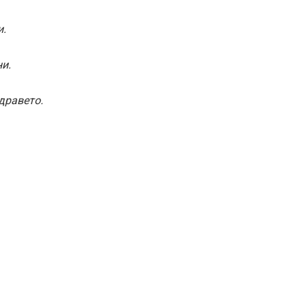
и.
и.
дравето.