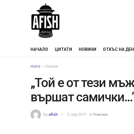
НАЧАЛО
ЦИТАТИ
НОВИНИ
ОТКЪС НА ДЕ
Home
Поезия
„Той е от тези мъж
вършат самички…
by
afish
3 July 2017
in
Поезия