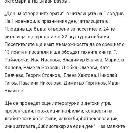
октомври в НБ „Иван Вазов”.
„Ден на отворените врати” в читалищата на Пловдив.
На 1 ноември, в празничния ден, читалищата в
Пловдив ще бъдат отворени за посетители. 24-те
читалища ще представят 32 културни събития.
Посетителите ще имат възможността да се срещнат с
13 поети и писатели и ще обсъдят техните книги: Г.
Райчевски, Ива Иванова, Владимир Балчев, Мариела
Конова, Рамела Бохосян, Любка Славова, Катя
Белчева, Георги Стоянов, Елена Хайтова, Николай
Гигов, Павлина Николова, Димитър Гергинов, Иван
Влайков.
Ще се проведат още литературни и детски утра,
презентации, прожекции на филми, концерти на
любителски колективи, изложби, фотоекспозиции,
инициативата „библиотекар за един ден” – за малките