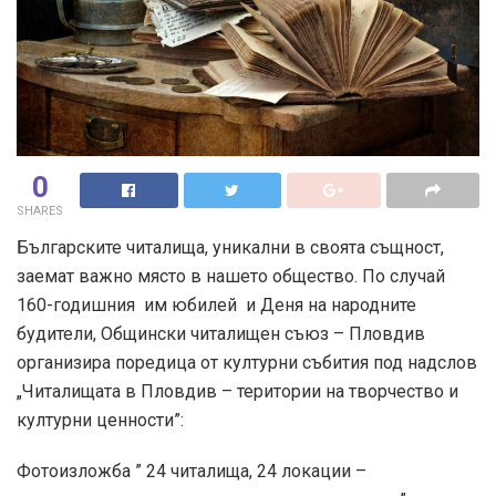
0
SHARES
Българските читалища, уникални в своята същност,
заемат важно място в нашето общество. По случай
160-годишния им юбилей и Деня на народните
будители, Общински читалищен съюз – Пловдив
организира поредица от културни събития под надслов
„Читалищата в Пловдив – територии на творчество и
културни ценности”:
Фотоизложба ” 24 читалища, 24 локации –