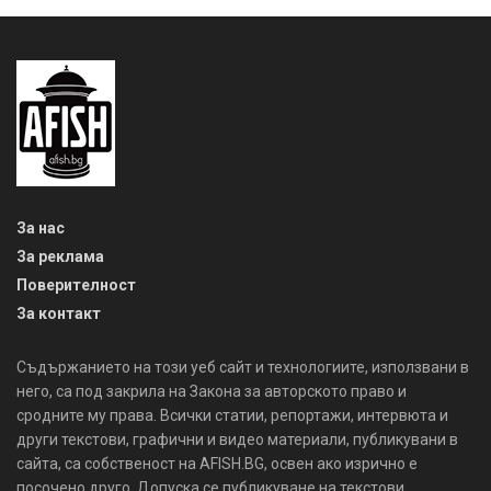
За нас
За реклама
Поверителност
За контакт
Съдържанието на този уеб сайт и технологиите, използвани в
него, са под закрила на Закона за авторското право и
сродните му права. Всички статии, репортажи, интервюта и
други текстови, графични и видео материали, публикувани в
сайта, са собственост на AFISH.BG, освен ако изрично е
посочено друго. Допуска се публикуване на текстови