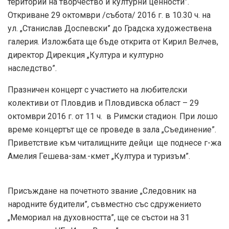
територии на творчество и културни ценности”.
Откриване 29 октомври /събота/ 2016 г. в 10.30 ч. на
ул. „Станислав Доспевски” до Градска художествена
галерия. Изложбата ще бъде открита от Кирил Велчев,
директор Дирекция „Култура и културно
наследство”.
Празничен концерт с участието на любителски
колективи от Пловдив и Пловдивска област – 29
октомври 2016 г. от 11 ч. в Римски стадион. При лошо
време концертът ще се проведе в зала „Съединение”.
Приветствие към читалищните дейци ще поднесе г-жа
Амелия Гешева-зам.-кмет „Култура и туризъм”.
Присъждане на почетното звание „Следовник на
народните будители”, съвместно със сдружението
„Мемориал на духовността”, ще се състои на 31