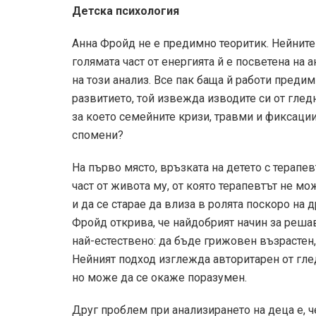
Детска психология
Анна Фройд не е предимно теоритик. Нейните 
голямата част от енергията й е посветена на 
на този анализ. Все пак баща й работи предим
развитието, той извежда изводите си от гледна
за което семейните кризи, травми и фиксации
спомени?
На първо място, връзката на детето с терапе
част от живота му, от която терапевтът не мо
и да се старае да влиза в ролята по­скоро на 
Фройд открива, че най­добрият начин за решав
най-естествено: да бъде грижовен възрастен, 
Нейният подход изглежда авторитарен от глед
но може да се окаже по­разумен.
Друг проблем при анализирането на деца е, ч