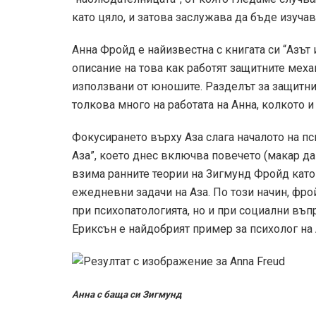
като цяло, и затова заслужава да бъде изучав
Анна Фройд е най­известна с книгата си “Аз­ът
описание на това как работят защитните меха
използвани от юношите. Разделът за защитнит
толкова много на работата на Анна, колкото и
Фокусирането върху Аз­а слага началото на п
Аз­а”, което днес включва повечето (макар да
взима ранните теории на Зигмунд Фройд като 
ежедневни задачи на Аз­а. По този начин, фр
при психопатологията, но и при социални въпр
Ериксън е най­добрият пример за психолог на А
Анна с баща си Зигмунд