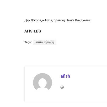
Д-р Джордж Буре, превод Пенка Канджева
AFISH.BG
Tags:
анна фройд
afish