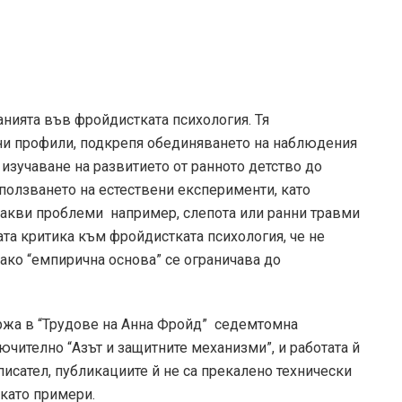
нията във фройдистката психология. Тя
чни профили, подкрепя обединяването на наблюдения
изучаване на развитието от ранното детство до
ползването на естествени експерименти, като
акви проблеми ­ например, слепота или ранни травми
тата критика към фройдистката психология, че не
 ако “емпирична основа” се ограничава до
жа в “Трудове на Анна Фройд” ­ седем­томна
чително “Аз­ът и защитните механизми”, и работата й
писател, публикациите й не са прекалено технически
 като примери.