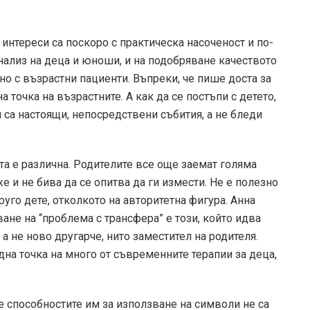
интереси са по­скоро с практическа насоченост и по­
анализ на деца и юноши, и на подобряване качеството
но с възрастни пациенти. Въпреки, че пише доста за
 точка на възрастните. А как да се постъпи с детето,
 са настоящи, непосредствени събития, а не бледи
вта е различна. Родителите все още заемат голяма
же и не бива да се опитва да ги измести. Не е полезно
друго дете, отколкото на авторитетна фигура. Анна
ане на “проблема с трансфера” е този, който идва
а не ново другарче, нито заместител на родителя.
на точка на много от съвременните терапии за деца,
е способностите им за използване на символи не са