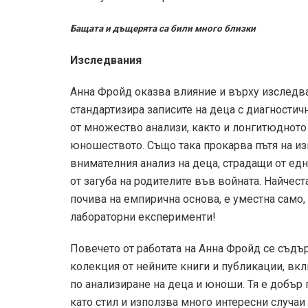
Бащата и дъщерята са били много близки
Изследвания
Анна Фройд оказва влияние и върху изследва
стандартизира записите на деца с диагности
от множество анализи, както и лонгитюдното 
юношеството. Също така прокарва пътя на из
внимателния анализ на деца, страдащи от едн
от загуба на родителите във войната. Най­чес
почива на емпирична основа, е уместна само,
лабораторни експерименти!
Повечето от работата на Анна Фройд се съдър
колекция от нейните книги и публикации, вклю
по анализиране на деца и юноши. Тя е добър 
като стил и използва много интересни случаи