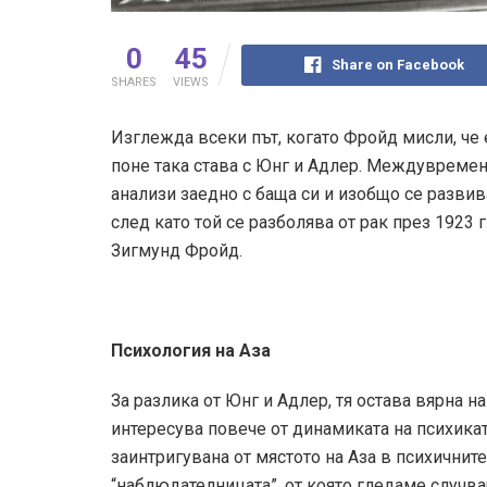
0
45
Share on Facebook
SHARES
VIEWS
Изглежда всеки път, когато Фройд мисли, че 
поне така става с Юнг и Адлер. Междувремен
анализи заедно с баща си и изобщо се развива
след като той се разболява от рак през 1923
Зигмунд Фройд.
Психология на Аз­а
За разлика от Юнг и Адлер, тя остава вярна н
интересува повече от динамиката на психиката
заинтригувана от мястото на Аз­а в психичните
“наблюдателницата”, от която гледаме случва