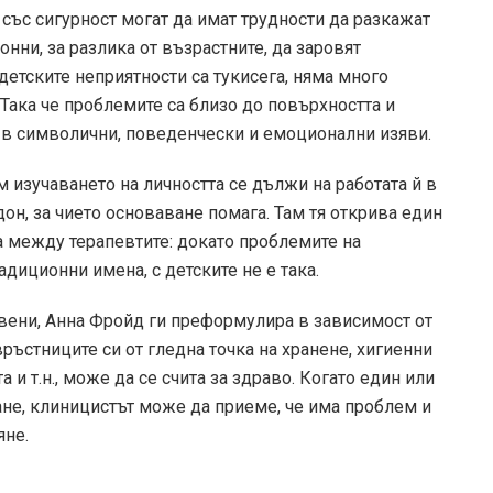
е със сигурност могат да имат трудности да разкажат
онни, за разлика от възрастните, да заровят
етските неприятности са тук­и­сега, няма много
Така че проблемите са близо до повърхността и
ко в символични, поведенчески и емоционални изяви.
м изучаването на личността се дължи на работата й в
дон, за чието основаване помага. Там тя открива един
а между терапевтите: докато проблемите на
адиционни имена, с детските не е така.
твени, Анна Фройд ги преформулира в зависимост от
връстниците си от гледна точка на хранене, хигиенни
а и т.н., може да се счита за здраво. Когато един или
ане, клиницистът може да приеме, че има проблем и
яне.