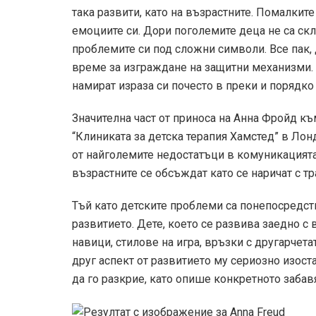
така развити, като на възрастните. По­малкит
емоциите си. Дори по­големите деца не са скл
проблемите си под сложни символи. Все пак, д
време за изграждане на защитни механизми. 
намират израза си по­често в преки и по­ряд
Значителна част от приноса на Анна Фройд къ
“Клиниката за детска терапия Хамстед” в Лон
от най­големите недостатъци в комуникацият
възрастните се обсъждат като се наричат с тр
Тъй като детските проблеми са по­непосредс
развитието. Дете, което се развива заедно с 
навици, стилове на игра, връзки с другарчетат
друг аспект от развитието му сериозно изост
да го разкрие, като опише конкретното забав