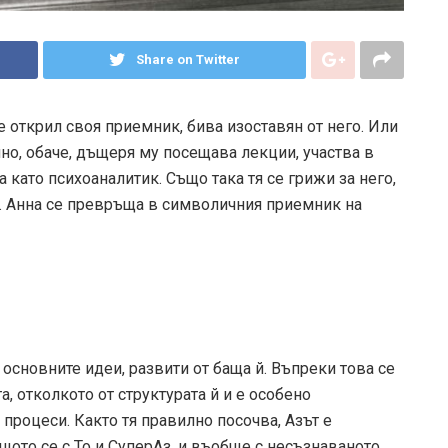
Share on Twitter
е открил своя приемник, бива изоставян от него. Или
но, обаче, дъщеря му посещава лекции, участва в
 като психоаналитик. Също така тя се грижи за него,
 г. Анна се превръща в символичния приемник на
а основните идеи, развити от баща й. Въпреки това се
, отколкото от структурата й и е особено
 процеси. Както тя правилно посочва, Аз­ът е
щото се с То и Супер­Аз, и въобще с несъзнаваното