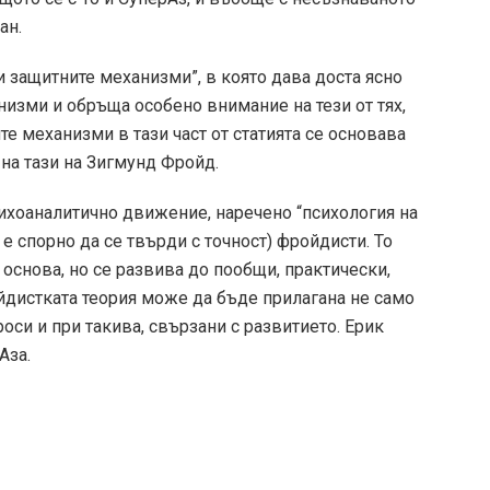
ан.
 и защитните механизми”, в която дава доста ясно
низми и обръща особено внимание на тези от тях,
е механизми в тази част от статията се основава
 на тази на Зигмунд Фройд.
сихоаналитично движение, наречено “психология на
 е спорно да се твърди с точност) фройдисти. То
основа, но се развива до по­общи, практически,
ойдистката теория може да бъде прилагана не само
оси и при такива, свързани с развитието. Ерик
з­а.