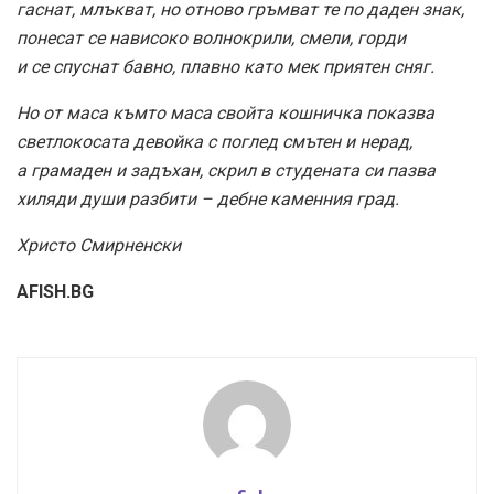
гаснат, млъкват, но отново гръмват те по даден знак,
понесат се нависоко волнокрили, смели, горди
и се спуснат бавно, плавно като мек приятен сняг.
Но от маса къмто маса свойта кошничка показва
светлокосата девойка с поглед смътен и нерад,
а грамаден и задъхан, скрил в студената си пазва
хиляди души разбити – дебне каменния град.
Христо Смирненски
AFISH.BG