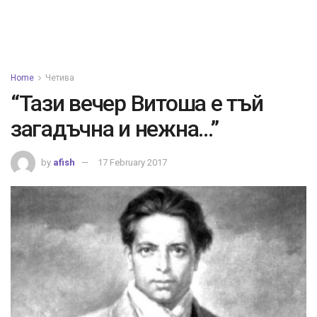
Home
Четива
“Тази вечер Витоша е тъй
загадъчна и нежна…”
by
afish
17 February 2017