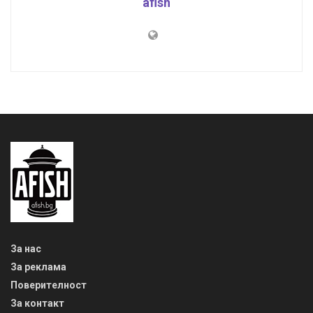
afish
За нас
За реклама
Поверителност
За контакт