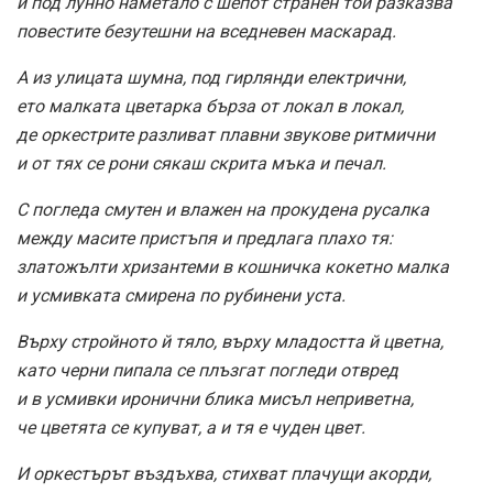
и под лунно наметало с шепот странен той разказва
повестите безутешни на вседневен маскарад.
А из улицата шумна, под гирлянди електрични,
ето малката цветарка бърза от локал в локал,
де оркестрите разливат плавни звукове ритмични
и от тях се рони сякаш скрита мъка и печал.
С погледа смутен и влажен на прокудена русалка
между масите пристъпя и предлага плахо тя:
златожълти хризантеми в кошничка кокетно малка
и усмивката смирена по рубинени уста.
Върху стройното й тяло, върху младостта й цветна,
като черни пипала се плъзгат погледи отвред
и в усмивки иронични блика мисъл неприветна,
че цветята се купуват, а и тя е чуден цвет.
И оркестърът въздъхва, стихват плачущи акорди,