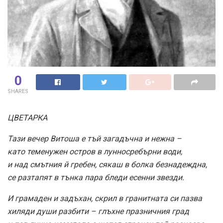
0
SHARES
ЦВЕТАРКА
Тази вечер Витоша е тъй загадъчна и нежна –
като теменужен остров в лунносребърни води,
и над смътния й гребен, сякаш в болка безнадеждна,
се разтапят в тънка пара бледи есенни звезди.
И грамаден и задъхан, скрил в гранитната си пазва
хиляди души разбити – глъхне празничния град