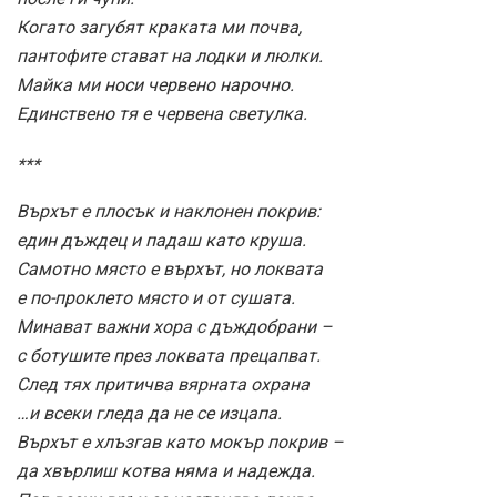
Когато загубят краката ми почва,
пантофите стават на лодки и люлки.
Майка ми носи червено нарочно.
Единствено тя е червена светулка.
***
Върхът е плосък и наклонен покрив:
един дъждец и падаш като круша.
Самотно място е върхът, но локвата
е по-проклето място и от сушата.
Минават важни хора с дъждобрани –
с ботушите през локвата прецапват.
След тях притичва вярната охрана
…и всеки гледа да не се изцапа.
Върхът е хлъзгав като мокър покрив –
да хвърлиш котва няма и надежда.