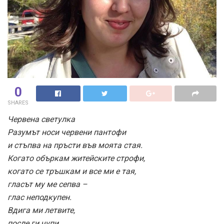
0
SHARES
Червена светулка
Разумът носи червени пантофи
и стъпва на пръсти във моята стая.
Когато объркам житейските строфи,
когато се тръшкам и все ми е тая,
гласът му ме сепва –
глас неподкупен.
Вдига ми летвите,
после ги чупи.