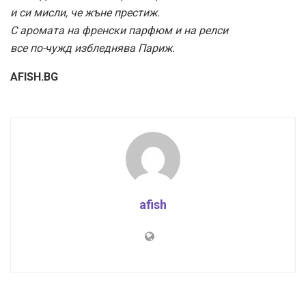
и си мисли, че жъне престиж.
С аромата на френски парфюм и на релси
все по-чужд избледнява Париж.
AFISH.BG
afish