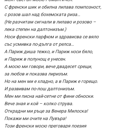
С френски шик и обилна лилава помпозност,
с розов шал над бохемската риза…
(Не разчитам сигнали в лилаво и розово –
лека степен на далтонизъм.)
Носи френски парфюм и здрависва се вяло
със усмивка по-дълга от релса…
А Париж диша тежко, и Париж носи бяло,
и Париж в полунощ е унесен.
А мосю ми говори, вече двадесет срещи,
за любов и показва лиризъм.
Но на мен ми е хладно, а в Париж е горещо.
И развивам по-лош далтонизъм.
Мен ми писна най-сетне от фини обноски.
Вече зная и кой – колко струва.
Открадни ми ръце за Венера Милоска!
Покажи ми очите на Лувъра!
Този френски мосю преговаря поезия