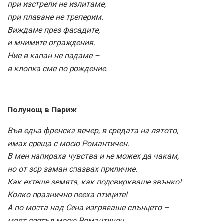
при изстрели не излитаме,
при плаване не треперим.
Виждаме през фасадите,
и мнимите ограждения.
Ние в капан не падаме –
в клопка сме по рождение.
Полунощ в Париж
Във една френска вечер, в средата на лятото,
имах среща с мосю Романтичен.
В мен напираха чувства и не можех да чакам,
но от зор заман спазвах приличие.
Как ехтеше земята, как подсвиркваше звънко!
Колко празнично пееха птиците!
А по моста над Сена изгряваше слънцето –
моят светъл мосю Романтичен.