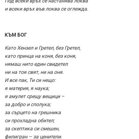
Под всеки връх се настанява локва
и всеки връх във локва се оглежда.
КЪМ БОГ
Като Хензел и Гретел, без Гретел,
като принца на коня, без коня,
нямаш нито един свидетел
ни на тоя свят, ни на оня.
И все пак, Ти си нещо:
я материя, я наука;
я амулет срещу вещици –
за добро и сполука;
за сърцето на грешника
си прохладна обител;
за скептика си смешен,
филигран – за ценители.