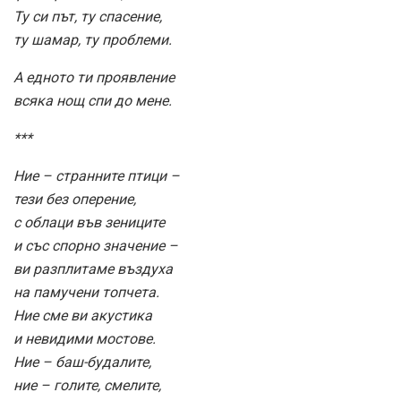
Ту си път, ту спасение,
ту шамар, ту проблеми.
А едното ти проявление
всяка нощ спи до мене.
***
Ние – странните птици –
тези без оперение,
с облаци във зениците
и със спорно значение –
ви разплитаме въздуха
на памучени топчета.
Ние сме ви акустика
и невидими мостове.
Ние – баш-будалите,
ние – голите, смелите,