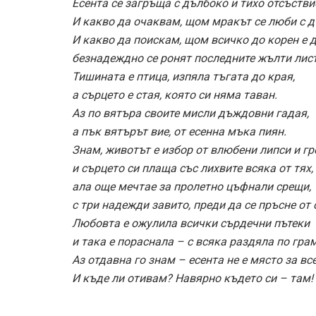
Есента се загръща с дълбоко и тихо отсъстви
И какво да очаквам, щом мракът се люби с 
И какво да поискам, щом всичко до корен е 
безнадеждно се ронят последните жълти лист
Тишината е птица, изпяла тъгата до края,
а сърцето е стая, която си няма таван.
Аз по вятъра своите мисли дъждовни гадая,
а пък вятърът вие, от есенна мъка пиян.
Знам, животът е избор от влюбени липси и г
и сърцето си плаща със лихвите всяка от тях,
ала още мечтае за пролетно цъфнали срещи,
с три надежди завито, преди да се пръсне от 
Любовта е ожулила всички сърдечни пътеки
и така е пораснала – с всяка раздяла по грам
Аз отдавна го знам – есента не е място за вс
И къде ли отивам? Навярно където си – там!