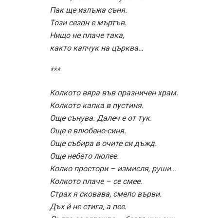
Пак ще излъжа съня.
Този сезон е мъртъв.
Нищо не плаче така,
както капчук на църква…
***
Колкото вяра във празничен храм.
Колкото капка в пустиня.
Още сънува. Далеч е от тук.
Още е влюбено-синя.
Още събира в очите си дъжд.
Още небето люлее.
Колко простори – измисля, руши…
Колкото плаче – се смее.
Страх я сковава, смело върви.
Дъх й не стига, а пее.