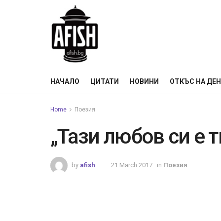
НАЧАЛО
ЦИТАТИ
НОВИНИ
ОТКЪС НА ДЕ
Home
Поезия
„Тази любов си е т
by
afish
21 March 2017
in
Поезия