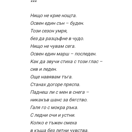
***
Нищо не крие нощта.
Освен един сън – буден.
Този сезон умря,
без да разцъфне в чудо.
Нищо не чувам сега.
Освен един марш – последен.
Как да звучи стиха с този глас –
сив и леден.
Още навявам тъга.
Станах догоре пряспа.
Паднеш ли с мен в снега –
никакъв шанс за бягство.
Галя го с мокра ръка.
С ледни очи и устни.
Колко е тъжен смеха
в къща без летни чувства.