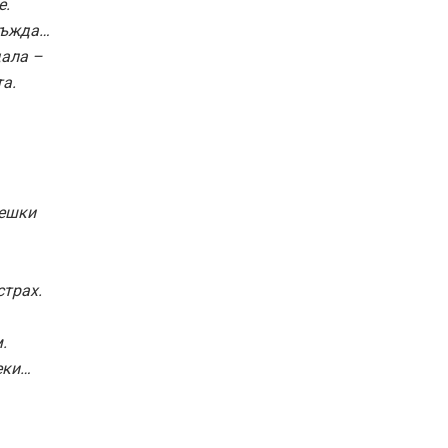
е.
дъжда…
дала –
а.
решки
страх.
.
еки…