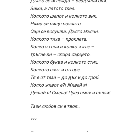
Дълго се вглежда – бездънни очи.
Зима, а лятото тлее.
Колкото шепот и колкото вик.
Няма си нищо познато.
Още се вслушва. Дълго мълчи.
Колкото тиха – проклета.
Колко я гони и колко я кле –
тръгне ли – спира сърцето.
Колкото буква и колкото стих.
Колкото свят и отгоре.
Тя е от тези – до дъх и до гроб.
Колко живот е?! Живей я!
Дишай я! Смело! През смях и сълзи!
Тази любов си е твоя…
***