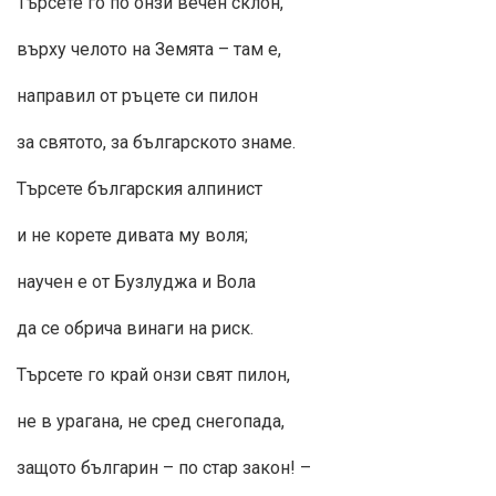
Търсете го по онзи вечен склон,
върху челото на Земята – там е,
направил от ръцете си пилон
за святото, за българското знаме.
Търсете българския алпинист
и не корете дивата му воля;
научен е от Бузлуджа и Вола
да се обрича винаги на риск.
Търсете го край онзи свят пилон,
не в урагана, не сред снегопада,
защото българин – по стар закон! –