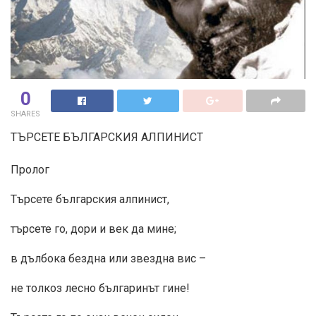
0
SHARES
ТЪРСЕТЕ БЪЛГАРСКИЯ АЛПИНИСТ
Пролог
Търсете българския алпинист,
търсете го, дори и век да мине;
в дълбока бездна или звездна вис –
не толкоз лесно българинът гине!