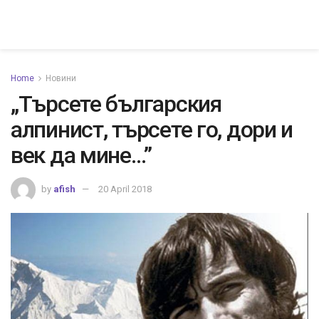
Home
Новини
„Търсете българския
алпинист, търсете го, дори и
век да мине…”
by
afish
20 April 2018