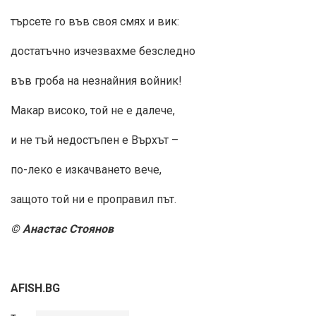
търсете го във своя смях и вик:
достатъчно изчезвахме безследно
във гроба на незнайния войник!
Макар високо, той не е далече,
и не тъй недостъпен е Върхът –
по-леко е изкачването вече,
защото той ни е проправил път.
© Анастас Стоянов
AFISH.BG