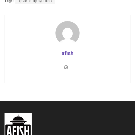
Tags:
христо проданов
afish