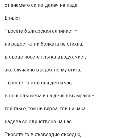
от знамето си по-далеч не пада.
Епилог
Търсете българския алпинист –
ни радостта, ни болката не стихна;
в сърце носете глътка въздух чист,
ако случайно въздух не му стига.
Търсете го във оня ден и час,
в нощ слънчева и на деня във мрака –
той там е, той ни вярва, той ни чака,
надява се единствено на нас.
Търсете го в съзвездие съседно,