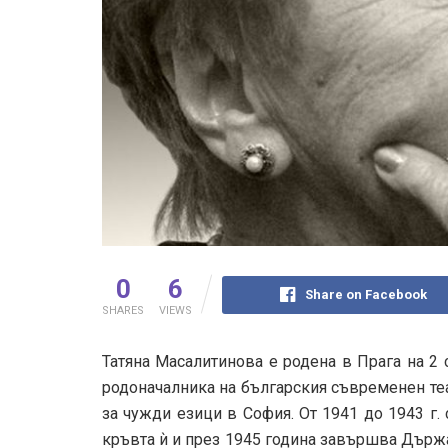
0
6
Share on Facebook
SHARES
VIEWS
Татяна Масалитинова е родена в Прага на 2
родоначалника на българския съвременен те
за чужди езици в София. От 1941 до 1943 г.
кръвта ѝ и през 1945 година завършва Държа