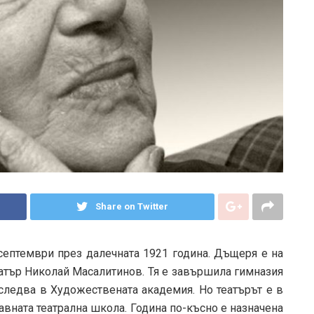
Share on Twitter
 септември през далечната 1921 година. Дъщеря е на
атър Николай Масалитинов. Тя е завършила гимназия
 следва в Художествената академия. Но театърът е в
вната театрална школа. Година по-късно е назначена