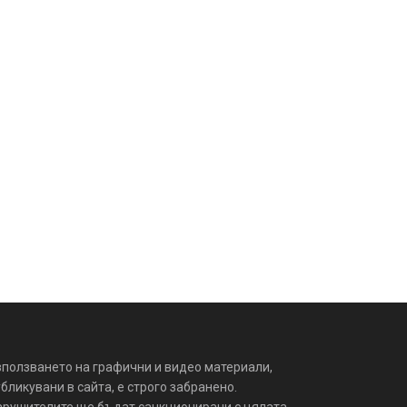
зползването на графични и видео материали,
бликувани в сайта, е строго забранено.
арушителите ще бъдат санкционирани с цялата