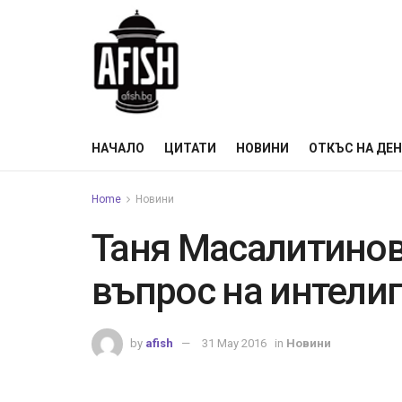
НАЧАЛО
ЦИТАТИ
НОВИНИ
ОТКЪС НА ДЕ
Home
Новини
Таня Масалитинов
въпрос на интели
by
afish
31 May 2016
in
Новини