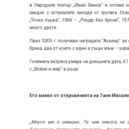
в Народния театър „Иван Вазов” и остава н
заедно с останалите звезди от трупата. Осв
„Точка първа“, 1966 – „Рицар без броня“, 19
много други.
През 2005 г. получава наградата “Аскеер” за
брака, два от които с един и същи мъж – укр
Голямата актриса умира на днешната дата, 31
с „Война и мир“ в ръце.
Ето малко от откровенията на Таня Масали
„Много ми е смешно. Та ние никога не 