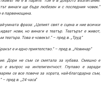
измът не е в парите. Той е в доброто възпитание.
тът винаги ще бъде любезен и с последния човек.”
о е парвенющина.
ай-умната фраза: „Целият свят е сцена и ние всички
 идват нови, но винаги е театър. Театърът е живот,
 театъра. Това е човекът.“ – пред в. „Труд“
Бракът е и едно приятелство.“ – пред в. „Новинар“
ие. Дори не съм се смятала за хубава. Смешно е
о е въпрос на интелигентност. Глупаво е заради
варям се все повече за хората, най-благодарна съм,
 – пред в. „24 часа
“