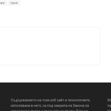
ние
таня
Съдържанието на този уеб сайт и технологиите,
И
използвани в него, са под закрила на Закона за
пу
авторското право и сродните му права. Всички
Н