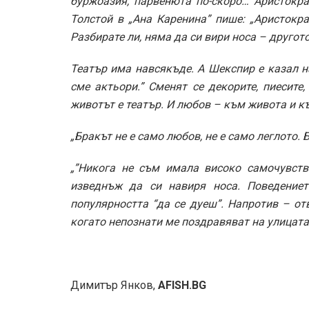
буржоазия, парвенюта по-скоро… Аристократ
Толстой в „Ана Каренина” пише: „Аристокра
Разбирате ли, няма да си вири носа – другот
Театър има навсякъде. А Шекспир е казал н
сме актьори.” Сменят се декорите, пиесите,
животът е театър. И любов – към живота и към
„Бракът не е само любов, не е само леглото. 
„”Никога не съм имала високо самочувств
изведнъж да си навиря носа. Поведениет
популярността “да се дуеш”. Напротив – от
когато непознати ме поздравяват на улицата”
Димитър Янков,
AFISH.BG