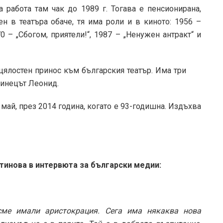
а работа там чак до 1989 г. Тогава е пенсионирана,
ен в театъра обаче, тя има роли и в киното: 1956 –
70 – „Сбогом, приятели!“, 1987 – „Ненужен антракт“ и
 цялостен принос към българския театър. Има три
аинецът Леонид.
 май, през 2014 година, когато е 93-годишна. Издъхва
тинова в интервюта за български медии:
сме имали аристокрация. Сега има някаква нова