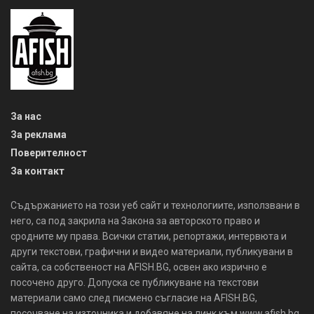
За нас
За реклама
Поверителност
За контакт
Съдържанието на този уеб сайт и технологиите, използвани в
него, са под закрила на Закона за авторското право и
сродните му права. Всички статии, репортажи, интервюта и
други текстови, графични и видео материали, публикувани в
сайта, са собственост на AFISH.BG, освен ако изрично е
посочено друго. Допуска се публикуване на текстови
материали само след писмено съгласие на AFISH.BG,
посочване на източника и добавяне на линк към www.afish.bg.