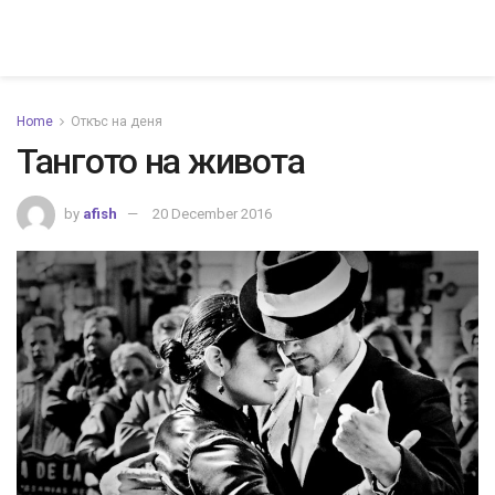
Home
Откъс на деня
Тангото на живота
by
afish
20 December 2016