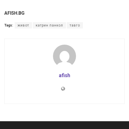
AFISH.BG
Tags:
живот
катрин панкол
тавго
afish