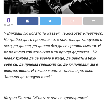
0
SHARES
“- Виждаш ли, когато ти казвах, че животът е партньор.
Че трябва да го приемаш като приятел, да танцуваш с
него, да даваш, да даваш без да си правиш сметки. И
че по-късно той откликва и ти връща даденото… Че
човек трябва да се вземе в ръце, да работи върху
себе си, да приема грешките си, да ги поправя, да е
инициативен
… И тогава животът влиза в ритъма.
Започва да танцува с теб.”
Катрин Панкол, “Жълтите очи на крокодилите”