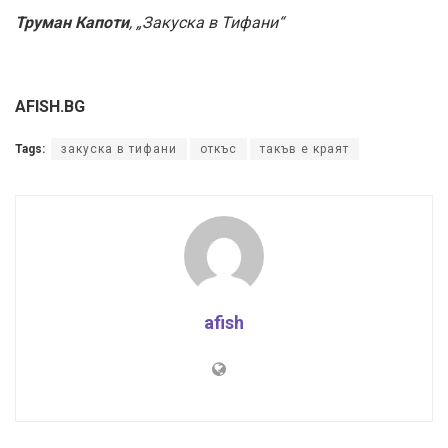
Труман Капоти
, „Закуска в Тифани“
AFISH.BG
Tags:
закуска в тифани
откъс
такъв е краят
afish