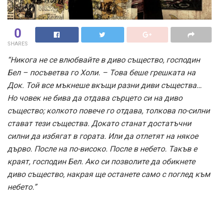
0
SHARES
“Никога не се влюбвайте в диво същество, господин
Бел – посъветва го Холи. – Това беше грешката на
Док. Той все мъкнеше вкъщи разни диви същества…
Но човек не бива да отдава сърцето си на диво
същество; колкото повече го отдава, толкова по-силни
стават тези същества. Докато станат достатъчни
силни да избягат в гората. Или да отлетят на някое
дърво. После на по-високо. После в небето. Такъв е
краят, господин Бел. Ако си позволите да обикнете
диво същество, накрая ще останете само с поглед към
небето.”