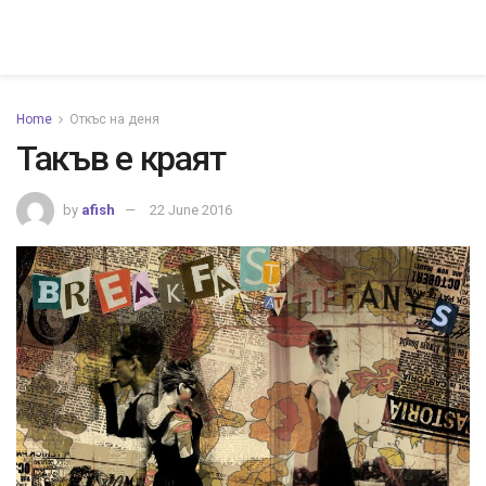
Home
Откъс на деня
Такъв е краят
by
afish
22 June 2016