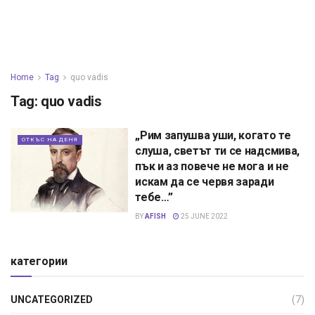
Home
Tag
quo vadis
Tag:
quo vadis
„Рим запушва уши, когато те
ОТКЪС НА ДЕНЯ
слуша, светът ти се надсмива,
пък и аз повече не мога и не
искам да се червя заради
тебе…”
BY
AFISH
25 JUNE 2022
категории
UNCATEGORIZED
(7)