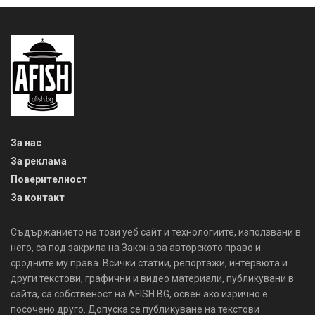
За нас
За реклама
Поверителност
За контакт
Съдържанието на този уеб сайт и технологиите, използвани в
него, са под закрила на Закона за авторското право и
сродните му права. Всички статии, репортажи, интервюта и
други текстови, графични и видео материали, публикувани в
сайта, са собственост на AFISH.BG, освен ако изрично е
посочено друго. Допуска се публикуване на текстови