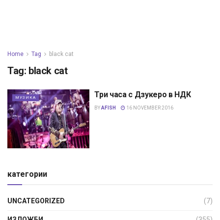
Home
Tag
black cat
Tag:
black cat
Три часа с Дзукеро в НДК
МУЗИКА
BY
AFISH
16 NOVEMBER 2016
категории
UNCATEGORIZED
(7)
ИЗЛОЖБИ
(355)