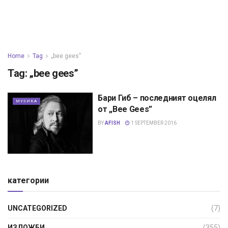
Home
Tag
„bee gees”
Tag:
„bee gees”
Бари Гиб – последният оцелял
МУЗИКА
от „Bee Gees”
BY
AFISH
1 SEPTEMBER 2016
категории
UNCATEGORIZED
(7)
ИЗЛОЖБИ
(355)