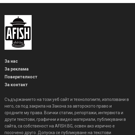
За нас
За реклама
Поверителност
За контакт
Съдържанието на този уеб сайт и технологиите, използвани в
него, са под закрила на Закона за авторското право и
сродните му права. Всички статии, репортажи, интервюта и
други текстови, графични и видео материали, публикувани в
сайта, са собственост на AFISH.BG, освен ако изрично е
посочено друго. Допуска се публикуване на текстови