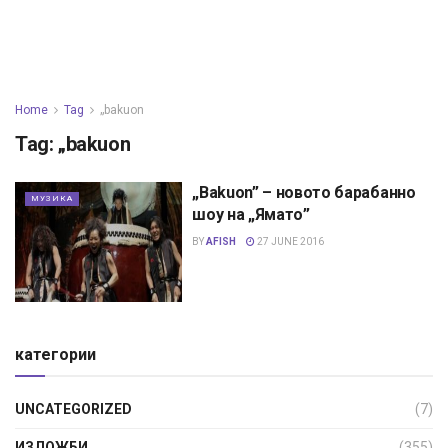
Home
Tag
„bakuon
Tag:
„bakuon
„Bakuon” – новото барабанно
МУЗИКА
шоу на „Ямато”
BY
AFISH
27 JUNE 2016
категории
UNCATEGORIZED
(7)
ИЗЛОЖБИ
(355)