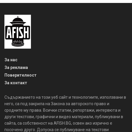
За нас
За реклама
Поверителност
За контакт
Съдържанието на този уеб сайт и технологиите, използвани в
него, са под закрила на Закона за авторското право и
сродните му права. Всички статии, репортажи, интервюта и
други текстови, графични и видео материали, публикувани в
сайта, са собственост на AFISH.BG, освен ако изрично е
посочено друго. Допуска се публикуване на текстови