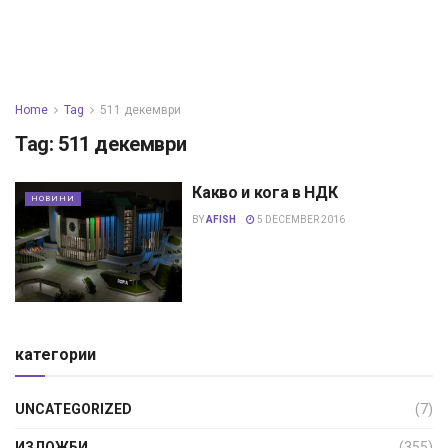
Home
Tag
511 декември
Tag:
511 декември
Какво и кога в НДК
НОВИНИ
BY
AFISH
5 DECEMBER 2016
категории
UNCATEGORIZED
(7)
ИЗЛОЖБИ
(355)