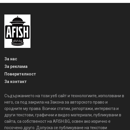
За нас
За реклама
Поверителност
За контакт
Съдържанието на този уеб сайт и технологиите, използвани в
него, са под закрила на Закона за авторското право и
сродните му права. Всички статии, репортажи, интервюта и
други текстови, графични и видео материали, публикувани в
сайта, са собственост на AFISH.BG, освен ако изрично е
посочено друго. Допуска се публикуване на текстови