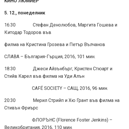
КИНО ЛЮМИЕР
5. 12., понеделник
16:30 Стефан Денолюбов, Маргита Гошева и
Китодар Тодоров във
филма на Кристина Грозева и Петър Вълчанов
СЛАВА – България-Гърция, 2016, 101 мин.
18:30 Джеси Айзънбърг, Кристен Стюарт и
Стийв Карел във филма на Уди Алън
CAFÉ SOCIETY – САЩ, 2016, 96 мин.
20:30 Мерил Стрийп и Хю Грант във филма на
Стивън Фриърс
ФЛОРЪНС (Florence Foster Jenkins) –
Великобритания, 2016, 110 мин.