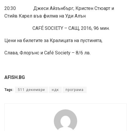
20:30 Джеси Айзънбърг, Кристен Стюарт и
Стийв Карел във филма на Уди Алън
CAFÉ SOCIETY – САЩ, 2016, 96 мин.
Цени на билетите за Кралицата на пустинята,
Слава, Флорънс и Café Society – 8/6 лв.
AFISH.BG
Tags:
511 декември
ндк
програма