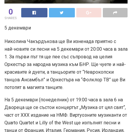
0
SHARES
5 декември
Николина Чакърдъкова ще Ви изненада приятно с
най-новите си песни на 5 декември от 20:00 часа в зала
1. За първи път тя ще пее със съпровод на целия
Оркестър за народна музика към БНР. Ще чуете и най-
красивите ѝ дуети, а танцьорите от “Неврокопски
танцов Ансамбъл” и Оркестъра на “Фолклор ТВ” ще Ви
потопят в магията танците.
На 5 декември (понеделник) от 19:00 часа в зала 6 на
Двореца ще се състои концертът „Музика от цял свят“,
част от ХХХ издание на НМФ. Виртуозните музиканти от
Quarto Quartet и Lilly of the West ще изпълнят песни и
танци от Франция, Италия, Германия, Русия, Ирландия,