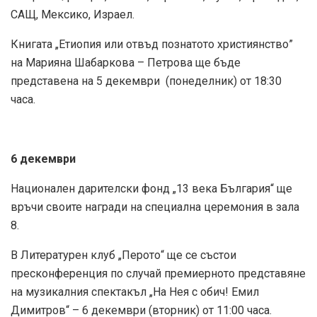
САЩ, Мексико, Израел.
Книгата „Етиопия или отвъд познатото християнство”
на Марияна Шабаркова – Петрова ще бъде
представена на 5 декември (понеделник) от 18:30
часа.
6 декември
Национален дарителски фонд „13 века България“ ще
връчи своите награди на специална церемония в зала
8.
В Литературен клуб „Перото“ ще се състои
пресконференция по случай премиерното представяне
на музикалния спектакъл „На Нея с обич! Емил
Димитров“ – 6 декември (вторник) от 11:00 часа.