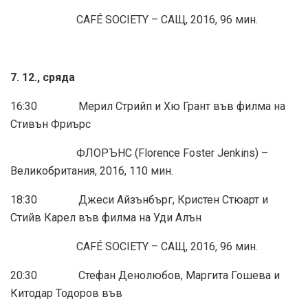
CAFÉ SOCIETY – САЩ, 2016, 96 мин.
7. 12., сряда
16:30 Мерил Стрийп и Хю Грант във филма на
Стивън Фриърс
ФЛОРЪНС (Florence Foster Jenkins) –
Великобритания, 2016, 110 мин.
18:30 Джеси Айзънбърг, Кристен Стюарт и
Стийв Карел във филма на Уди Алън
CAFÉ SOCIETY – САЩ, 2016, 96 мин.
20:30 Стефан Денолюбов, Маргита Гошева и
Китодар Тодоров във