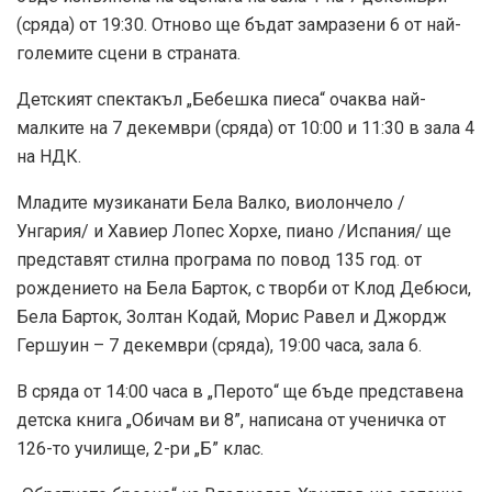
(сряда) от 19:30. Отново ще бъдат замразени 6 от най-
големите сцени в страната.
Детският спектакъл „Бебешка пиеса“ очаква най-
малките на 7 декември (сряда) от 10:00 и 11:30 в зала 4
на НДК.
Младите музиканати Бела Валко, виолончело /
Унгария/ и Хавиер Лопес Хорхе, пиано /Испания/ ще
представят стилна програма по повод 135 год. от
рождението на Бела Барток, с творби от Клод Дебюси,
Бела Барток, Золтан Кодай, Морис Равел и Джордж
Гершуин – 7 декември (сряда), 19:00 часа, зала 6.
В сряда от 14:00 часа в „Перото“ ще бъде представена
детска книга „Обичам ви 8”, написана от ученичка от
126-то училище, 2-ри „Б” клас.