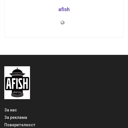
afish
За нас
За реклама
Поверителност