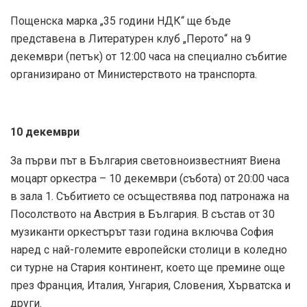
Пощенска марка „35 години НДК“ ще бъде
представена в Литературен клуб „Перото“ на 9
декември (петък) от 12:00 часа на специално събитие
организирано от Министерството на транспорта.
10 декември
За първи път в България световноизвестният Виена
моцарт оркестра – 10 декември (събота) от 20:00 часа
в зала 1. Събитието се осъществява под патронажа на
Посолството на Австрия в България. В състав от 30
музиканти оркестърът тази година включва София
наред с най-големите европейски столици в коледно
си турне на Стария континент, което ще премине още
през Франция, Италия, Унгария, Словения, Хърватска и
други.