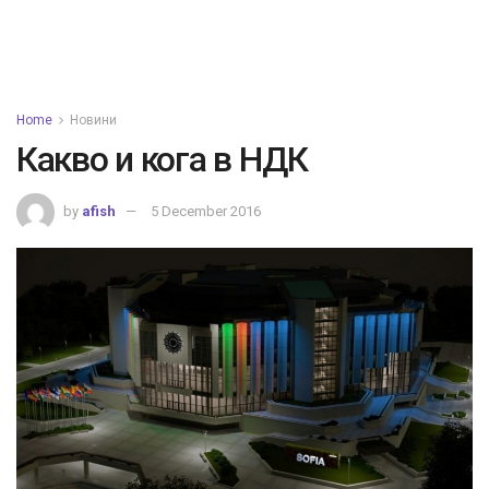
Home
Новини
Какво и кога в НДК
by
afish
5 December 2016