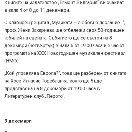
Книгите на издателство „Егмонт България“ ви очакват
в зала 4 от 8 до 11 декември.
С клавирен рецитал „Музиката – любовно послание…“,
проф. Жени Захариева ще отбележи своя 50-годишен
юбилей на сцената. Събитието ще се състои на 8
декември (четвъртък) в Зала 6 от 19:00 часа и е час от
програмата на ХХХ Новогодишен музикален фестивал
(НМФ).
„Кой управлява Европа?”, това ще разберем от книгата
на Хосе Игнасио Торебланка, която ще бъде
представена на 8 декември от 19:00 часа в
Литературен клуб „Перото“.
9 декември