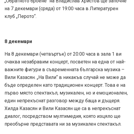
„Обратното броене“ на Владислав Христов ще започне
на 7 декември (сряда) от 19:00 часа в Литературен
клуб „Перото“.
8 декември
На 8 декември (четвъртък) от 20:00 часа в зала 1 ви
очаква незабравим концерт, посветен на една от най-
важните фигури в съвременната българска музика –
Вили Казасян. „На Вили“ в никакъв случай не може да
бъде определен като традиционен концерт. Това е на
първо място спектакъл, музикален, но и емоционален,
един непрекъснат разговор между баща и дъщеря.
Хилда Казасян и Вили Казасян ще са в непрекъснат
диалог, посредством мултимедия, която изцяло ще
преобърне представата ни за музикален спектакъл.