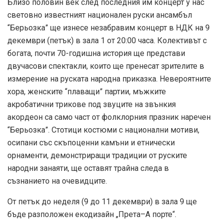
Близо половин век след последния им концерт у нас
световно известният национален руски ансамбъл
“Берьозка” ще изнесе незабравим концерт в НДК на 9
декември (петък) в зала 1 от 20:00 часа. Колективът с
богата, почти 70-годишна история ще представи
двучасови спектакли, които ще пренесат зрителите в
измерение на руската народна приказка. Невероятните
хора, женските “плаващи” партии, мъжките
акробатични трикове под звуците на звънкия
акордеон са само част от фолклорния празник наречен
“Берьозка”. Стотици костюми с национални мотиви,
осипани със скъпоценни камъни и етнически
орнаменти, демонстриращи традиции от руските
народни занаяти, ще оставят трайна следа в
съзнанието на очевидците.
От петък до неделя (9 до 11 декември) в зала 9 ще
бъде разположен екодизайн „Прета–А порте“.