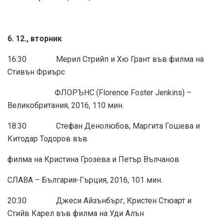
6. 12., вторник
16:30 Мерил Стрийп и Хю Грант във филма на
Стивън Фриърс
ФЛОРЪНС (Florence Foster Jenkins) –
Великобритания, 2016, 110 мин.
18:30 Стефан Денолюбов, Маргита Гошева и
Китодар Тодоров във
филма на Кристина Грозева и Петър Вълчанов
СЛАВА – България-Гърция, 2016, 101 мин.
20:30 Джеси Айзънбърг, Кристен Стюарт и
Стийв Карел във филма на Уди Алън