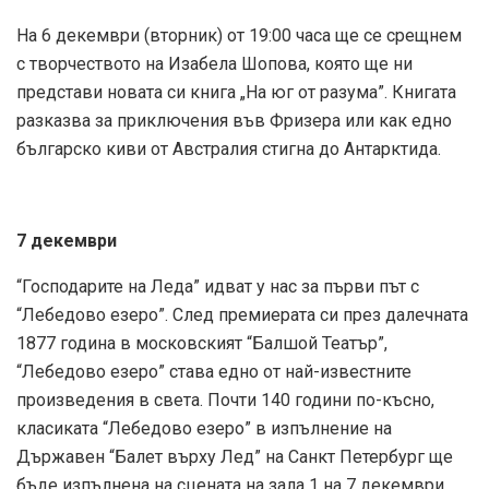
На 6 декември (вторник) от 19:00 часа ще се срещнем
с творчеството на Изабела Шопова, която ще ни
представи новата си книга „На юг от разума”. Книгата
разказва за приключения във Фризера или как едно
българско киви от Австралия стигна до Антарктида.
7 декември
“Господарите на Леда” идват у нас за първи път с
“Лебедово езеро”. След премиерата си през далечната
1877 година в московският “Балшой Театър”,
“Лебедово езеро” става едно от най-известните
произведения в света. Почти 140 години по-късно,
класиката “Лебедово езеро” в изпълнение на
Държавен “Балет върху Лед” на Санкт Петербург ще
бъде изпълнена на сцената на зала 1 на 7 декември