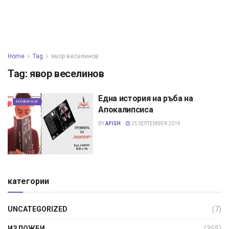
Home
Tag
явор веселинов
Tag:
явор веселинов
Една история на ръба на
НОВИНИ
Апокалипсиса
BY
AFISH
25 SEPTEMBER 2019
категории
UNCATEGORIZED
(7)
ИЗЛОЖБИ
(355)