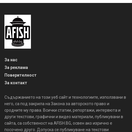
За нас
За реклама
Поверителност
За контакт
Съдържанието на този уеб сайт и технологиите, използвани в
него, са под закрила на Закона за авторското право и
сродните му права. Всички статии, репортажи, интервюта и
други текстови, графични и видео материали, публикувани в
сайта, са собственост на AFISH.BG, освен ако изрично е
посочено друго. Допуска се публикуване на текстови