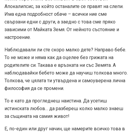
Апокалипсис, за който останалите се правят на слепи.
Има една подробност обаче – всички ние сме
свързани едни с други, а заедно с това сме пряко
зависими от Майката Земя. От нейното състояние и
настроение.
Наблюдавали ли сте скоро малко дете? Направо бебе.
То не може и няма как да оцелее без грижата на
родителите си. Такава е връзката ни със Земята. А
наблюдавайки бебето може да научиш толкова много.
Толкова, че цялата ти утвърдена и самоуверена лична
философия да се промени.
То е като да прогледнеш наистина. Да усетиш
истинската любов… да разбереш колко малко знаеш
за същината на самия живот!
Е, по-един или друг начин, ще намерите всичко това в