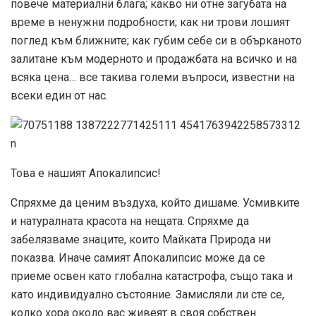
повече материални блага; какво ни отне загубата на
време в ненужни подробности; как ни трови лошият
поглед към ближните; как губим себе си в обърканото
залитане към модерното и продажбата на всичко и на
всяка цена… все такива големи въпроси, известни на
всеки един от нас.
Това е нашият Апокалипсис!
Спряхме да ценим въздуха, който дишаме. Усмивките
и натуралната красота на нещата. Спряхме да
забелязваме знаците, които Майката Природа ни
показва. Иначе самият Апокалипсис може да се
приеме освен като глобална катастрофа, също така и
като индивидуално състояние. Замисляли ли сте се,
колко хора около вас живеят в своя собствен