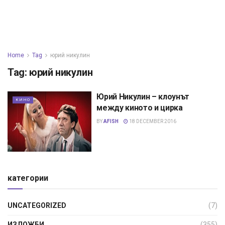
Home
Tag
юрий никулин
Tag:
юрий никулин
Юрий Никулин – клоунът
КИНО
между киното и цирка
BY
AFISH
18 DECEMBER 2016
категории
UNCATEGORIZED
(7)
ИЗЛОЖБИ
(355)