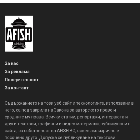
За нас
За реклама
Поверителност
За контакт
Съдържанието на този уеб сайт и технологиите, използвани в
него, са под закрила на Закона за авторското право и
сродните му права. Всички статии, репортажи, интервюта и
други текстови, графични и видео материали, публикувани в
сайта, са собственост на AFISH.BG, освен ако изрично е
посочено друго. Допуска се публикуване на текстови