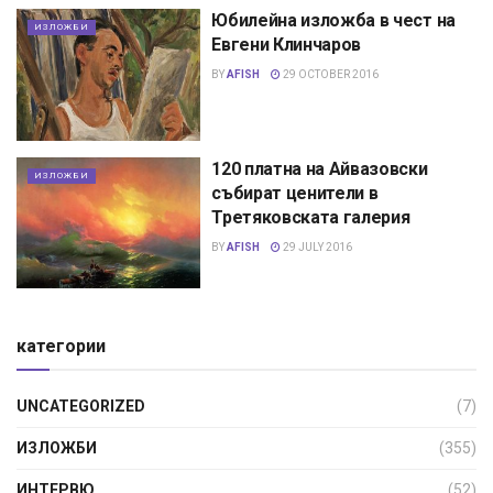
Юбилейна изложба в чест на
ИЗЛОЖБИ
Евгени Клинчаров
BY
AFISH
29 OCTOBER 2016
120 платна на Айвазовски
ИЗЛОЖБИ
събират ценители в
Третяковската галерия
BY
AFISH
29 JULY 2016
категории
UNCATEGORIZED
(7)
ИЗЛОЖБИ
(355)
ИНТЕРВЮ
(52)