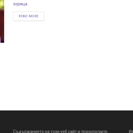
хорица
READ MORE
Съдържанието на този уеб сайт и технологиите,
И