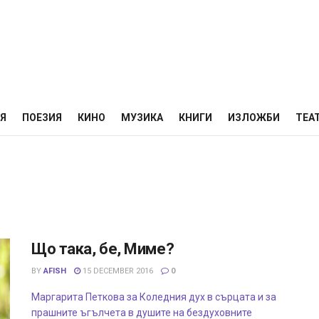
НЯ
ПОЕЗИЯ
КИНО
МУЗИКА
КНИГИ
ИЗЛОЖБИ
ТЕА
Що така, бе, Миме?
BY
AFISH
15 DECEMBER 2016
0
Маргарита Петкова за Коледния дух в сърцата и за
прашните ъгълчета в душите на бездуховните