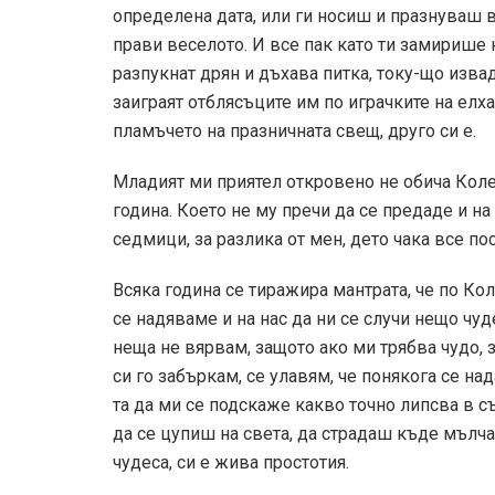
определена дата, или ги носиш и празнуваш в
прави веселото. И все пак като ти замирише н
разпукнат дрян и дъхава питка, току-що извад
заиграят отблясъците им по играчките на елха
пламъчето на празничната свещ, друго си е.
Младият ми приятел откровено не обича Коле
година. Което не му пречи да се предаде и на
седмици, за разлика от мен, дето чака все п
Всяка година се тиражира мантрата, че по Ко
се надяваме и на нас да ни се случи нещо чуде
неща не вярвам, защото ако ми трябва чудо, з
си го забъркам, се улавям, че понякога се на
та да ми се подскаже какво точно липсва в с
да се цупиш на света, да страдаш къде мълча
чудеса, си е жива простотия.