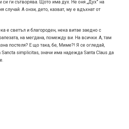
 си ги сътворява. Щото има дух. Не оня „Дух” на
 случай. А онзи, дето, казват, му е вдъхнат от
ека е светъл и благороден, нека витае заедно с
рапезата, на мегдана, помежду ви. На всички. А, там
зна постеля? Е що така, бе, Миме?! Я се огледай,
 Sancta simplicitas, значи има надежда Santa Claus да
е.