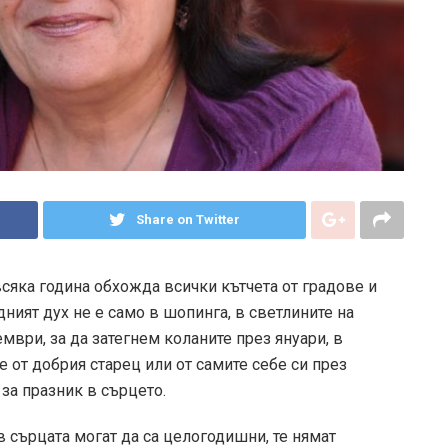
Share on Twitter
всяка година обхожда всички кътчета от градове и
ният дух не е само в шопинга, в светлините на
мври, за да затегнем коланите през януари, в
 от добрия старец или от самите себе си през
за празник в сърцето.
 в сърцата могат да са целогодишни, те нямат