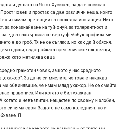
адата и душата на Ян от Хусинец, за да е посипан
. Прост човек и простак са две различни неща, който
 Пък и нямам претенции за последна инстанция. Нито
, за поназнайване на туй-онуй, за толерантност и
 на една нахвърлила се върху фейсбук профила ми
то е до гроб. Тя не се съгласи, но как да й обясня,
дем години, надстройката през всичките следващи,
режа като метилява овца.
 средно грамотен човек, защото у нас средното
„охажор”. За да не си мислите, че това е някаква
а ме обвиняваше, че имам млад ухажор. Не се смейте
 знае правописа. Или когато е бил ухажван
А когато е невъзпитан, нещастен по своему и злобен,
ото си няма свои. Защото не само коледният, но и
обхване. П
 ми завижда за каквото си измисли – от трите ми