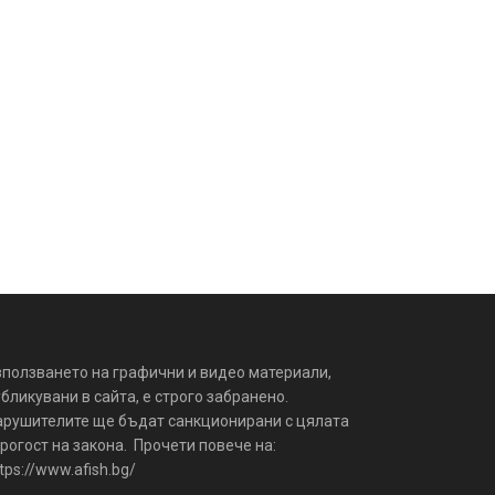
зползването на графични и видео материали,
бликувани в сайта, е строго забранено.
арушителите ще бъдат санкционирани с цялата
рогост на закона. Прочети повече на:
tps://www.afish.bg/