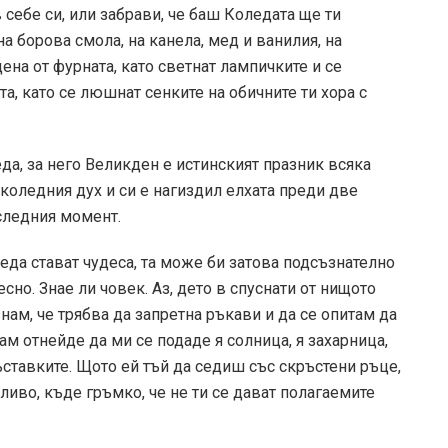
 себе си, или забрави, че баш Коледата ще ти
а борова смола, на канела, мед и ванилия, на
ена от фурната, като светнат лампичките и се
та, като се люшнат сенките на обичните ти хора с
да, за него Великден е истинският празник всяка
 коледния дух и си е нагиздил елхата преди две
оследния момент.
леда стават чудеса, та може би затова подсъзнателно
сно. Знае ли човек. Аз, дето в спуснати от нищото
нам, че трябва да запретна ръкави и да се опитам да
дам отнейде да ми се подаде я солница, я захарница,
ъставките. Щото ей тъй да седиш със скръстени ръце,
ливо, къде гръмко, че не ти се дават полагаемите