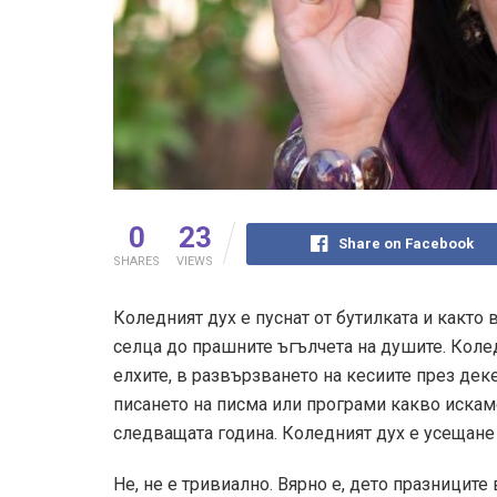
0
23
Share on Facebook
SHARES
VIEWS
Коледният дух е пуснат от бутилката и както 
селца до прашните ъгълчета на душите. Колед
елхите, в развързването на кесиите през деке
писането на писма или програми какво искаме
следващата година. Коледният дух е усещане 
Не, не е тривиално. Вярно е, дето празниците