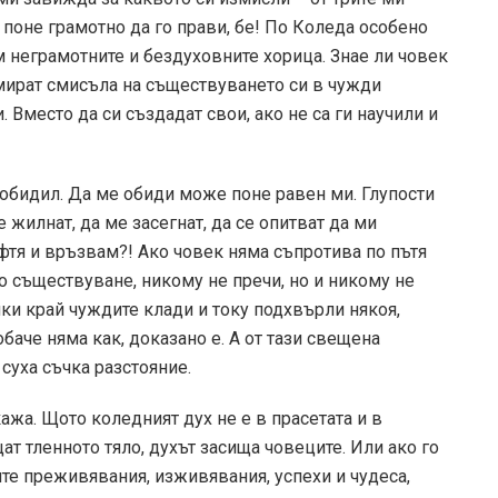
 поне грамотно да го прави, бе! По Коледа особено
м неграмотните и бездуховните хорица. Знае ли човек
амират смисъла на съществуването си в чужди
 Вместо да си създадат свои, ако не са ги научили и
е обидил. Да ме обиди може поне равен ми. Глупости
е жилнат, да ме засегнат, да се опитват да ми
ъфтя и връзвам?! Ако човек няма съпротива по пътя
но съществуване, никому не пречи, но и никому не
чки край чуждите клади и току подхвърли някоя,
баче няма как, доказано е. А от тази свещена
суха съчка разстояние.
кажа. Щото коледният дух не е в прасетата и в
щат тленното тяло, духът засища човеците. Или ако го
те преживявания, изживявания, успехи и чудеса,