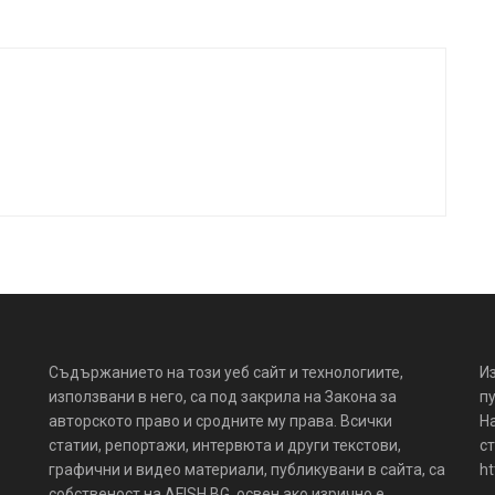
Съдържанието на този уеб сайт и технологиите,
И
използвани в него, са под закрила на Закона за
пу
авторското право и сродните му права. Всички
Н
статии, репортажи, интервюта и други текстови,
ст
графични и видео материали, публикувани в сайта, са
ht
собственост на AFISH.BG, освен ако изрично е