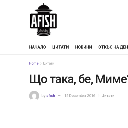
НАЧАЛО
ЦИТАТИ
НОВИНИ
ОТКЪС НА ДЕ
Home
Цитати
Що така, бе, Миме
by
afish
15 December 2016
in
Цитати