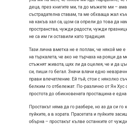
деца, през книгите ми, та до мъжете ми – ама
състрадателна ставам, та ме обхваща жал къ
на какъв хал са, щом са опрели до това да н
пространства, чужди радости, чужди празници.
не са им ги оставили като традиция.
Тази лична вметка не е поплак, че някой ме 
на търкалета, че ако не търчаха на рояци да м
стъжнят живота, щях ли да оцелея, че и да ц
си, пиши го бегал. Значи влачи едно невзрач
прави впечатление. Ей тъй, стои с няколко съ
белким го отбележат. По-различно от Ян Хус о
простота до обикновената простащина е една 
Простакът няма да го разбере, но аз да си го 
пуйките, а в хората. Прасетата и пуйките заси
обърна – простакът кълве останките от чужди