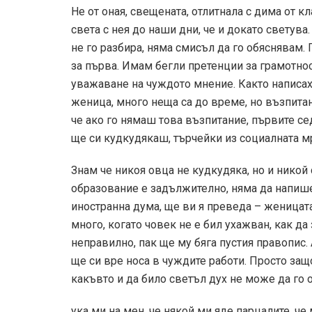
Не от оная, свещената, отлитнала с дима от кл
света с нея до наши дни, че и докато светува
не го разбира, няма смисъл да го обяснявам.
за първа. Имам бегли претенции за грамотност
уважаване на чуждото мнение. Както написах
женица, много неща са до време, но възпитание
че ако го нямаш това възпитание, първите се
ще си кудкудякаш, търчейки из социалната м
Знам че никоя овца не кудкудяка, но и никой
образование е задължително, няма да напише 
иностранна дума, ще ви я преведа – женицат
много, когато човек не е бил ухажван, как да
неправилно, пак ще му бяга пустия правопис. 
ще си вре носа в чуждите работи. Просто защ
какъвто и да било светъл дух не може да го 
ука ми на мен, че някой ми яде парцалите, че