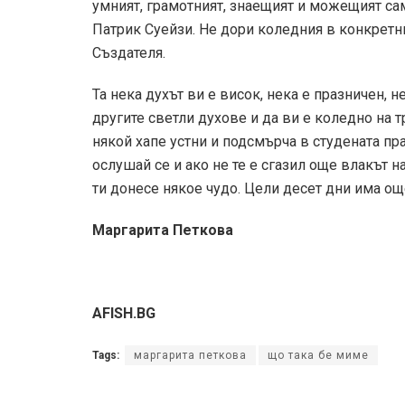
умният, грамотният, знаещият и можещият сам
Патрик Суейзи. Не дори коледния в конкретния
Създателя.
Та нека духът ви е висок, нека е празничен, н
другите светли духове и да ви е коледно на т
някой хапе устни и подсмърча в студената пра
ослушай се и ако не те е сгазил още влакът на
ти донесе някое чудо. Цели десет дни има ощ
Маргарита Петкова
AFISH.BG
Tags:
маргарита петкова
що така бе миме