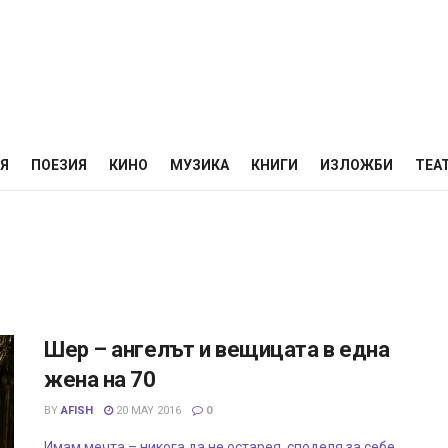
НЯ
ПОЕЗИЯ
КИНО
МУЗИКА
КНИГИ
ИЗЛОЖБИ
ТЕА
Шер – ангелът и вещицата в една
жена на 70
BY
AFISH
20 MAY 2016
0
Имам мечта – никога да не остарея, споделя за себе