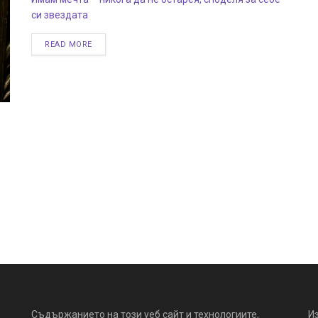
си звездата
READ MORE
Съдържанието на този уеб сайт и технологиите,
И