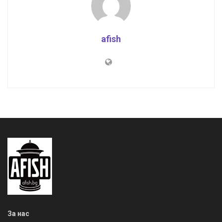
afish
За нас