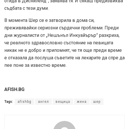
отида в Дисниленд”, заявява тя. И сякаш предизвиква
съдбата с тези думи.
В момента Шер се е затворила в дома си,
преживявайки сериозни сърдечни проблеми. Преди
дни журналисти от „Нешънъл Инкуайърър” разкриха,
че реалното здравословно състояние на певицата
никак не е добро и припомнят, че тя още преди време
е отказала да послуша съветите на лекарите да спре да
пее поне за известно време.
AFISH.BG
Tags:
afishbg
ангел
вещица
жена
шер