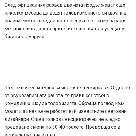
След официалния развод двамата продължават още
няколко месеца да водят телевизионното си шоу, н в
крайна сметка предаването е спряно от ефир заради
меланхолията, която зрителите започват да усещат у
бившите съпрузи.
Шер започва напълно самостоятелна кариера. Отделно
от звукозаписната работа, тя прави собствено
комедийно шоу за телевизията. Обръща поглед към
модата, за нея вече работят най-известните световни
дизайнери. Става толкова ексцентрична, че в едно
предаване сменя по 30-40 тоалета. Превръща се в
истинска модна икона.