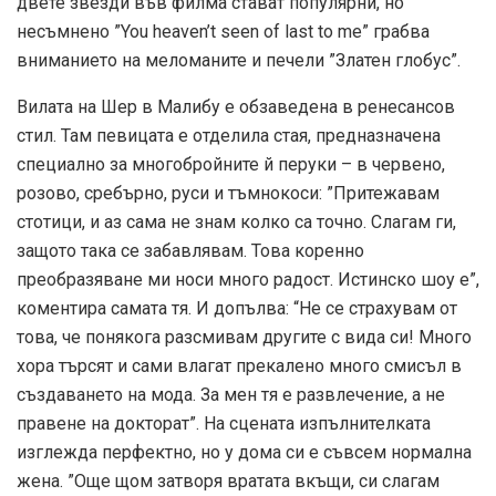
двете звезди във филма стават популярни, но
несъмнено ”You heaven’t seen of last to me” грабва
вниманието на меломаните и печели ”Златен глобус”.
Вилата на Шер в Малибу е обзаведена в ренесансов
стил. Там певицата е отделила стая, предназначена
специално за многобройните й перуки – в червено,
розово, сребърно, руси и тъмнокоси: ”Притежавам
стотици, и аз сама не знам колко са точно. Слагам ги,
защото така се забавлявам. Това коренно
преобразяване ми носи много радост. Истинско шоу е”,
коментира самата тя. И допълва: “Не се страхувам от
това, че понякога разсмивам другите с вида си! Много
хора търсят и сами влагат прекалено много смисъл в
създаването на мода. За мен тя е развлечение, а не
правене на докторат”. На сцената изпълнителката
изглежда перфектно, но у дома си е съвсем нормална
жена. ”Още щом затворя вратата вкъщи, си слагам