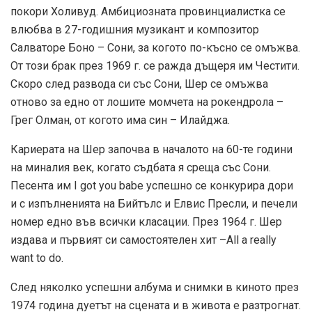
покори Холивуд. Амбициозната провинциалистка се
влюбва в 27-годишния музикант и композитор
Салваторе Боно – Сони, за когото по-късно се омъжва.
От този брак през 1969 г. се ражда дъщеря им Честити.
Скоро след развода си със Сони, Шер се омъжва
отново за едно от лошите момчета на рокендрола –
Грег Олман, от когото има син – Илайджа.
Кариерата на Шер започва в началото на 60-те години
на миналия век, когато съдбата я среща със Сони.
Песента им I got you babe успешно се конкурира дори
и с изпълненията на Бийтълс и Елвис Пресли, и печели
номер едно във всички класации. През 1964 г. Шер
издава и първият си самостоятелен хит –All a really
want to do.
След няколко успешни албума и снимки в киното през
1974 година дуетът на сцената и в живота е разтрогнат.