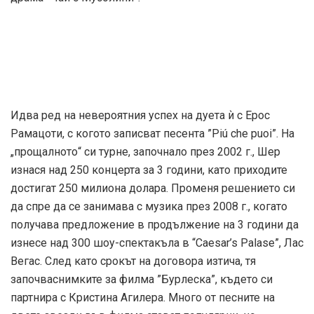
Идва ред на невероятния успех на дуета ѝ с Ерос
Рамацоти, с когото записват песента ”Piú che puoi”. На
„прощалното“ си турне, започнало през 2002 г., Шер
изнася над 250 концерта за 3 години, като приходите
достигат 250 милиона долара. Променя решението си
да спре да се занимава с музика през 2008 г., когато
получава предложение в продължение на 3 години да
изнесе над 300 шоу-спектакъла в “Caesar’s Palase”, Лас
Вегас. След като срокът на договора изтича, тя
започваснимките за филма ”Бурлеска”, където си
партнира с Кристина Агилера. Много от песните на