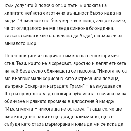
към услугите ѝ повече от 50 пъти. В епохата на
хипитата нейната екзотична външност бързо идва на
мода. ”В началото не бях уверена в нищо, защото знаех,
че от огледалото не ме гледа синеока блондинка,
каквато винаги ми се е искало да бъда”, спомня си за
миналото Шер.
Поклонниците ѝ я наричат символ на неповторимия
стил. Тези, които не я харесват, яростно ѝ лепят етикета
на най-безвкусно обличащата се персона. ”Никога не са
ме възприемали сериозно като актриса или певица,
въпреки Оскар-а и наградата Грами” – възмущава се
Шер и продължава да шокира публиката с начина си на
обличане и рязката промяна в цялостния ѝ имидж.
”Имам мечта – никога да не остарея. Плаша се, че ще
настъпи денят, когато ще дойде климаксът, ще се
събудя като стара мърморана и няма да ми се иска да