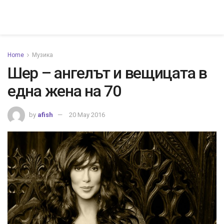
Home
Музика
Шер – ангелът и вещицата в
една жена на 70
by
afish
20 May 2016