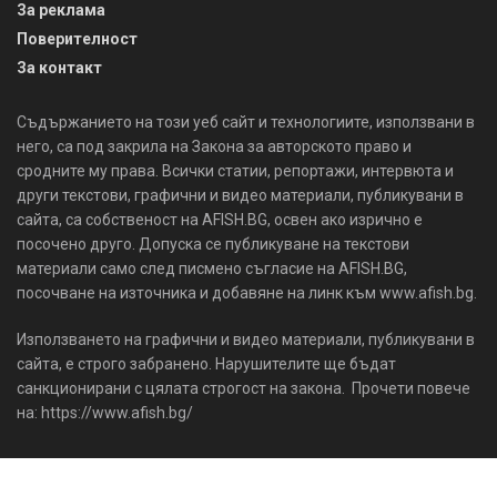
За реклама
Поверителност
За контакт
Съдържанието на този уеб сайт и технологиите, използвани в
него, са под закрила на Закона за авторското право и
сродните му права. Всички статии, репортажи, интервюта и
други текстови, графични и видео материали, публикувани в
сайта, са собственост на AFISH.BG, освен ако изрично е
посочено друго. Допуска се публикуване на текстови
материали само след писмено съгласие на AFISH.BG,
посочване на източника и добавяне на линк към www.afish.bg.
Използването на графични и видео материали, публикувани в
сайта, е строго забранено. Нарушителите ще бъдат
санкционирани с цялата строгост на закона. Прочети повече
на: https://www.afish.bg/