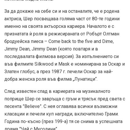
За да докаже на себе си и на останалите, че е родена
актриса, Шер посвещава голяма част от 80-те години
именно на своята актьорска кариера. Началото е с
признатата ѝ роля в режисираната от Робърт Олтман
бродуейска пиеса – Come back to the five and Dime,
Jimmy Dean, Jimmy Dean (която повтаря и в
последвалата филмова версия). За изпълнението си
във филмите Silkwood и Mask е номинирана за Оскар и
Златен глобус, а през 1987 г. печели Оскар за най-
добра женска роля във филма „Лунатици“.
След известен спад в кариерата на музикалното
поприще Шер се завръща с гръм и трясък пред света с
песента ”Believe”. С нея оглавява всички възможни
класации и печели куп награди, включително Грами.
Година по-късно (през 199-а) тя се снима в успешната
драма ”Чай с Мусолини”.