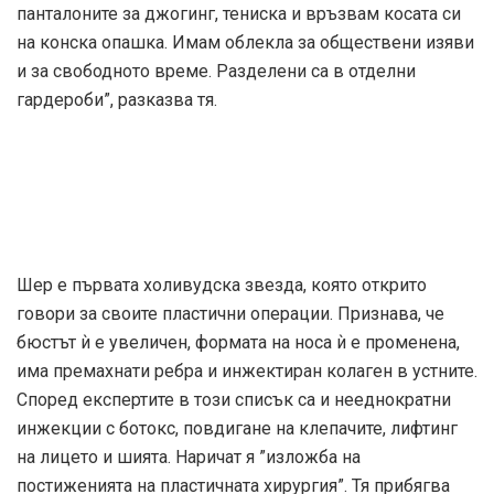
панталоните за джогинг, тениска и връзвам косата си
на конска опашка. Имам облекла за обществени изяви
и за свободното време. Разделени са в отделни
гардероби”, разказва тя.
Шер е първата холивудска звезда, която открито
говори за своите пластични операции. Признава, че
бюстът ѝ е увеличен, формата на носа ѝ е променена,
има премахнати ребра и инжектиран колаген в устните.
Според експертите в този списък са и нееднократни
инжекции с ботокс, повдигане на клепачите, лифтинг
на лицето и шията. Наричат я ”изложба на
постиженията на пластичната хирургия”. Тя прибягва