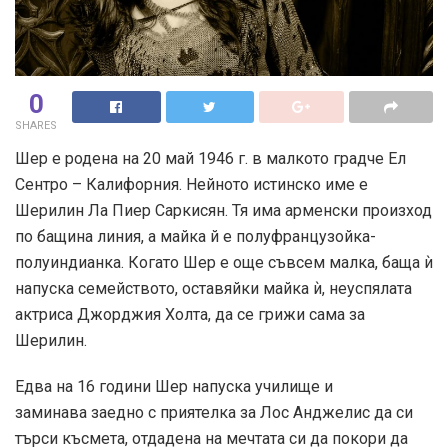
0
SHARES
Шер е родена на 20 май 1946 г. в малкото градче Ел
Сентро – Калифорния. Нейното истинско име е
Шерилин Ла Пиер Саркисян. Тя има арменски произход
по бащина линия, a майка й e полуфранцузойка-
полуиндианкa. Когато Шер е още съвсем малка, баща ѝ
напуска семейството, оставяйки майка ѝ, неуспялата
актриса Джорджия Холта, да се грижи сама за
Шерилин.
Едва на 16 години Шер напуска училище и
заминава заедно с приятелка за Лос Анджелис да си
търси късмета, отдадена на мечтата си да покори да