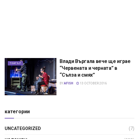
Влади Въргала вече ще играе
ТЕАТЪР
“Червената и черната” в
“Сълза и смях”
BY
AFISH
13 OCTOBER 2016
категории
UNCATEGORIZED
(7)