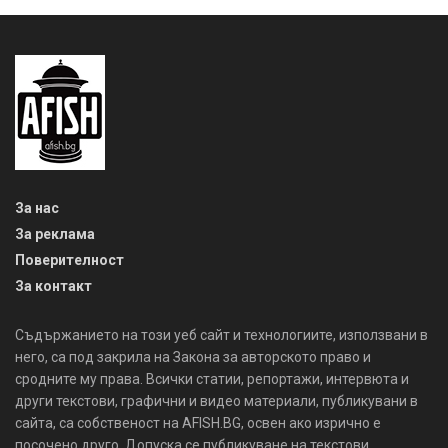
За нас
За реклама
Поверителност
За контакт
Съдържанието на този уеб сайт и технологиите, използвани в
него, са под закрила на Закона за авторското право и
сродните му права. Всички статии, репортажи, интервюта и
други текстови, графични и видео материали, публикувани в
сайта, са собственост на AFISH.BG, освен ако изрично е
посочено друго. Допуска се публикуване на текстови