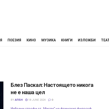
НЯ
ПОЕЗИЯ
КИНО
МУЗИКА
КНИГИ
ИЗЛОЖБИ
ТЕА
Блез Паскал: Настоящето никога
не е наша цел
BY
AFISH
18 JUNE 2024
0
Избрани строфи от „Мисли“ на френския философ