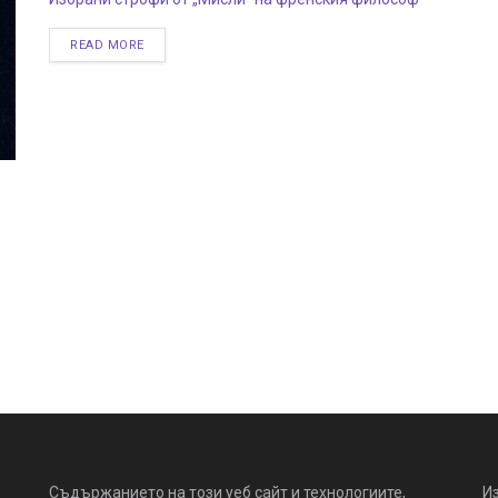
READ MORE
Съдържанието на този уеб сайт и технологиите,
И