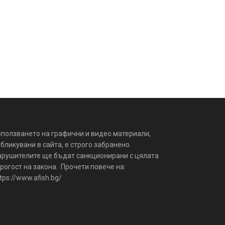
зползването на графични и видео материали,
бликувани в сайта, е строго забранено.
арушителите ще бъдат санкционирани с цялата
рогост на закона. Прочети повече на:
tps://www.afish.bg/