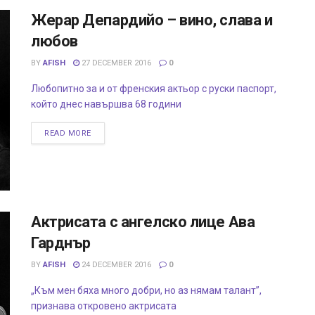
Жерар Депардийо – вино, слава и
любов
BY
AFISH
27 DECEMBER 2016
0
Любопитно за и от френския актьор с руски паспорт,
който днес навършва 68 години
READ MORE
Актрисата с ангелско лице Ава
Гарднър
BY
AFISH
24 DECEMBER 2016
0
„Към мен бяха много добри, но аз нямам талант”,
признава откровено актрисата