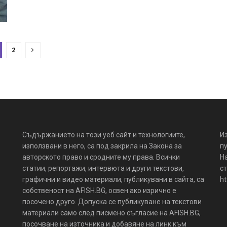
2
Съдържанието на този уеб сайт и технологиите,
И
използвани в него, са под закрила на Закона за
пу
авторското право и сродните му права. Всички
Н
статии, репортажи, интервюта и други текстови,
ст
графични и видео материали, публикувани в сайта, са
ht
собственост на AFISH.BG, освен ако изрично е
посочено друго. Допуска се публикуване на текстови
материали само след писмено съгласие на AFISH.BG,
посочване на източника и добавяне на линк към