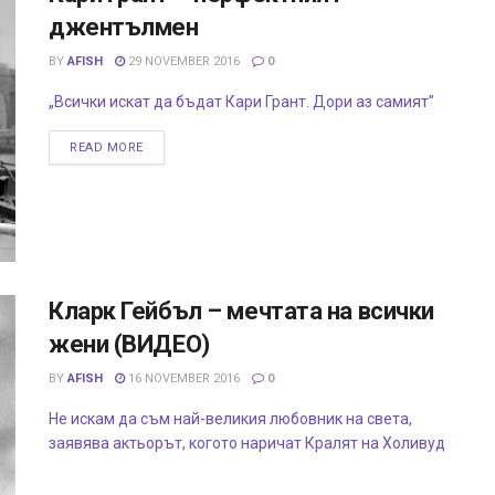
джентълмен
BY
AFISH
29 NOVEMBER 2016
0
„Всички искат да бъдат Кари Грант. Дори аз самият”
READ MORE
Кларк Гейбъл – мечтата на всички
жени (ВИДЕО)
BY
AFISH
16 NOVEMBER 2016
0
Не искам да съм най-великия любовник на света,
заявява актьорът, когото наричат Кралят на Холивуд