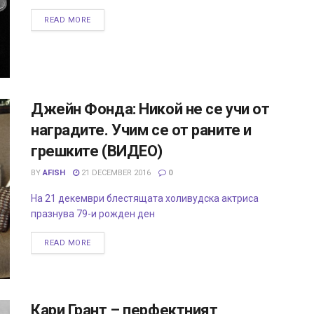
READ MORE
Джейн Фонда: Никой не се учи от
наградите. Учим се от раните и
грешките (ВИДЕО)
BY
AFISH
21 DECEMBER 2016
0
На 21 декември блестящата холивудска актриса
празнува 79-и рожден ден
READ MORE
Кари Грант – перфектният