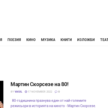
НЯ
ПОЕЗИЯ
КИНО
МУЗИКА
КНИГИ
ИЗЛОЖБИ
ТЕА
Мартин Скорсезе на 80!
BY
VASIL
17 NOVEMBER 2022
0
80-годишнина празнува един от най-големите
режисьори в историята на киното - Мартин Скорсезе.