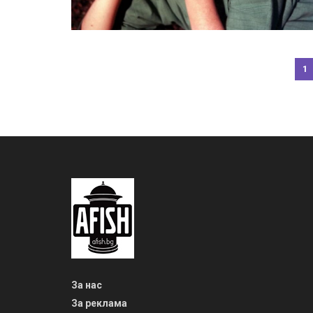
1
За нас
За реклама