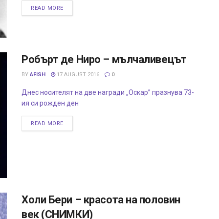
READ MORE
Робърт де Ниро – мълчаливецът
BY
AFISH
17 AUGUST 2016
0
Днес носителят на две награди „Оскар” празнува 73-
ия си рожден ден
READ MORE
Холи Бери – красота на половин
век (СНИМКИ)