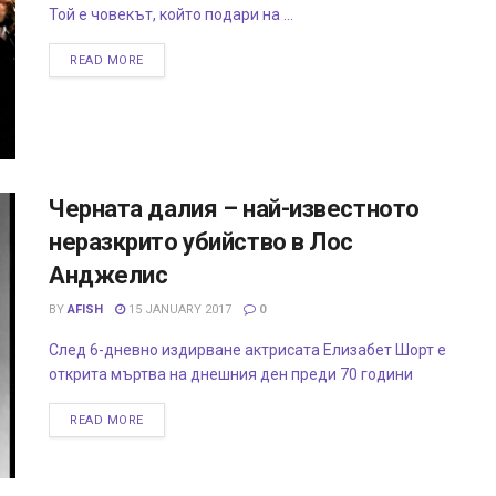
Той е човекът, който подари на ...
READ MORE
Черната далия – най-известното
неразкрито убийство в Лос
Анджелис
BY
AFISH
15 JANUARY 2017
0
След 6-дневно издирване актрисата Елизабет Шорт е
открита мъртва на днешния ден преди 70 години
READ MORE