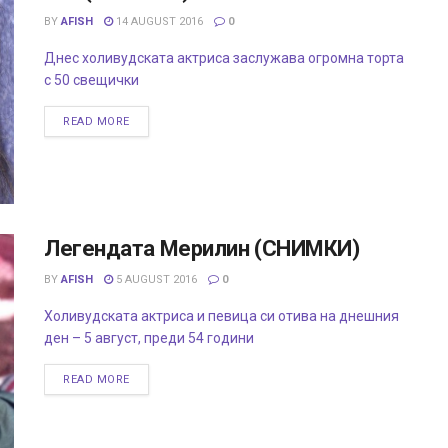
BY
AFISH
14 AUGUST 2016
0
Днес холивудската актриса заслужава огромна торта
с 50 свещички
READ MORE
Легендата Мерилин (СНИМКИ)
BY
AFISH
5 AUGUST 2016
0
Холивудската актриса и певица си отива на днешния
ден – 5 август, преди 54 години
READ MORE