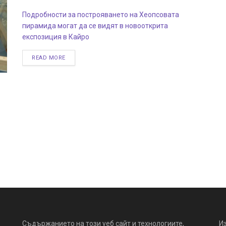
Подробности за построяването на Хеопсовата
пирамида могат да се видят в новооткрита
експозиция в Кайро
READ MORE
Съдържанието на този уеб сайт и технологиите,
И