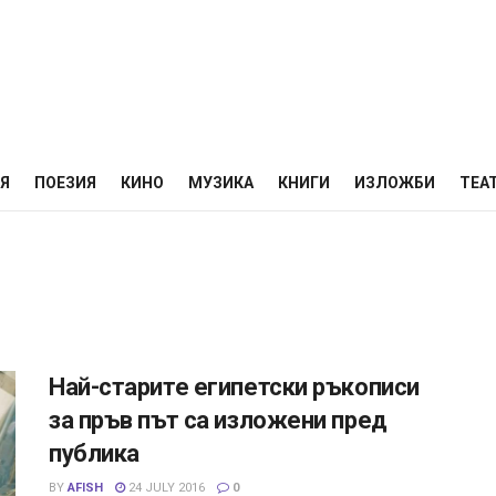
НЯ
ПОЕЗИЯ
КИНО
МУЗИКА
КНИГИ
ИЗЛОЖБИ
ТЕА
Най-старите египетски ръкописи
за пръв път са изложени пред
публика
BY
AFISH
24 JULY 2016
0