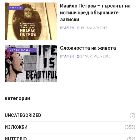
Ивайло Петров – търсачът на
КНИГИ
истини сред обърканите
записки
BY
AFISH
19 JANUARY 2017
Сложността на живота
ОТКЪС НА ДЕНЯ
BY
AFISH
27 NOVEMBER 2016
категории
UNCATEGORIZED
(7)
ИЗЛОЖБИ
(355)
ИНТЕРВЮ
(52)