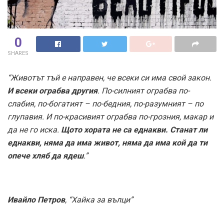
0
SHARES
“Животът тъй е направен, че всеки си има свой закон.
И всеки ограбва другия
. По-силният ограбва по-
слабия, по-богатият – по-бедния, по-разумният – по
глупавия. И по-красивият ограбва по-грозния, макар и
да не го иска.
Щото хората не са еднакви. Станат ли
еднакви, няма да има живот, няма да има кой да ти
опече хляб да ядеш
.”
Ивайло Петров
, “Хайка за вълци”