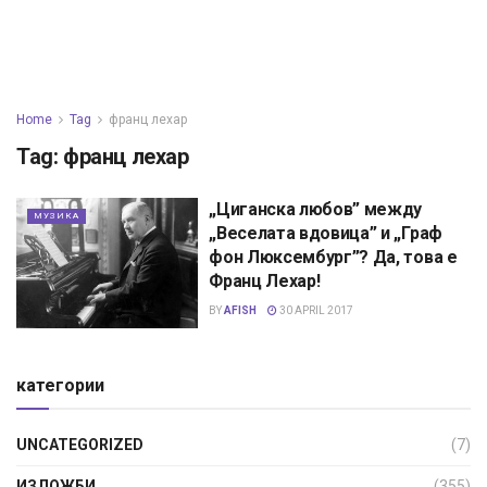
Home
Tag
франц лехар
Tag:
франц лехар
„Циганска любов” между
МУЗИКА
„Веселата вдовица” и „Граф
фон Люксембург”? Да, това е
Франц Лехар!
BY
AFISH
30 APRIL 2017
категории
UNCATEGORIZED
(7)
ИЗЛОЖБИ
(355)