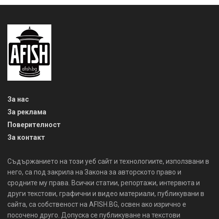
За нас
За реклама
Поверителност
За контакт
Съдържанието на този уеб сайт и технологиите, използвани в
него, са под закрила на Закона за авторското право и
сродните му права. Всички статии, репортажи, интервюта и
други текстови, графични и видео материали, публикувани в
сайта, са собственост на AFISH.BG, освен ако изрично е
посочено друго. Допуска се публикуване на текстови