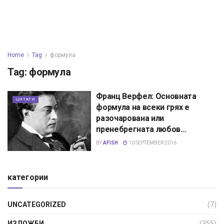
Home
Tag
формула
Tag:
формула
Франц Верфел: Основната
ЦИТАТИ
формула на всеки грях е
разочарована или
пренебрегната любов…
BY
AFISH
10 SEPTEMBER 2016
категории
UNCATEGORIZED
(7)
ИЗЛОЖБИ
(355)