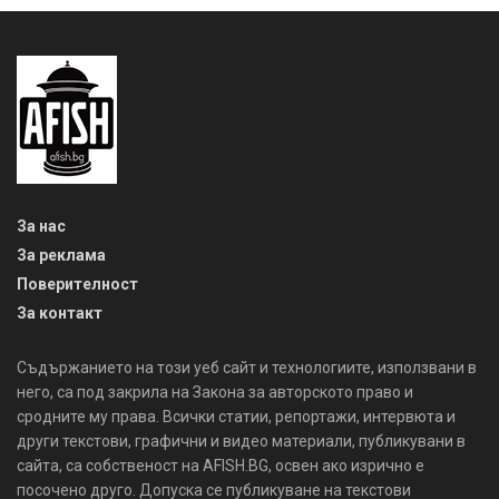
За нас
За реклама
Поверителност
За контакт
Съдържанието на този уеб сайт и технологиите, използвани в
него, са под закрила на Закона за авторското право и
сродните му права. Всички статии, репортажи, интервюта и
други текстови, графични и видео материали, публикувани в
сайта, са собственост на AFISH.BG, освен ако изрично е
посочено друго. Допуска се публикуване на текстови