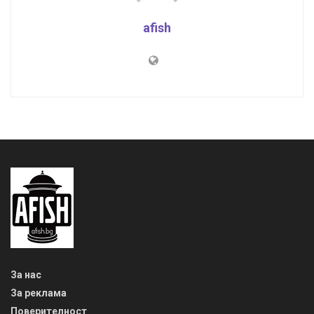
afish
За нас
За реклама
Поверителност