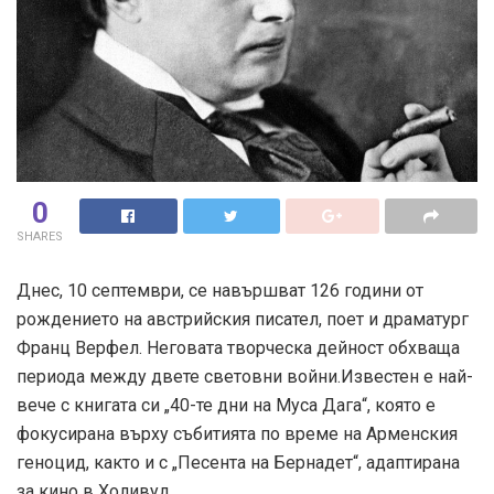
0
SHARES
Днес, 10 септември, се навършват 126 години от
рождението на австрийския писател, поет и драматург
Франц Верфел. Неговата творческа дейност обхваща
периода между двете световни войни.Известен е най-
вече с книгата си „40-те дни на Муса Дага“, която е
фокусирана върху събитията по време на Арменския
геноцид, както и с „Песента на Бернадет“, адаптирана
за кино в Холивуд.