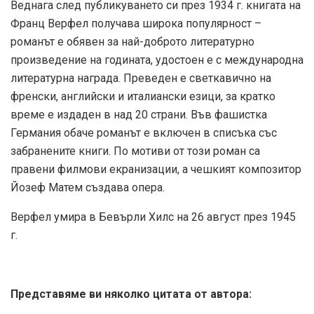
Веднага след публикуването си през 1934 г. книгата на
Франц Верфел получава широка популярност –
романът е обявен за най-доброто литературно
произведение на годината, удостоен е с международна
литературна награда. Преведен е светкавично на
френски, английски и италиански езици, за кратко
време е издаден в над 20 страни. Във фашистка
Германия обаче романът е включен в списъка със
забранените книги. По мотиви от този роман са
правени филмови екранизации, а чешкият композитор
Йозеф Матем създава опера.
Верфел умира в Бевърли Хилс на 26 август през 1945
г.
Представяме ви няколко цитата от автора: