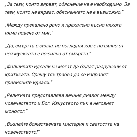
„За тези, които вярват, обяснение не е необходимо. За
тези, които не вярват, обяснението не е възможно.“
„Между прекалено рано и прекалено късно никога
няма повече от миг.“
„Да, смъртта е силна, но погледни кое е по-силно от
нея:музиката е по-силна от смъртта.“
„Фалшивите идеали не могат да бъдат разрушени от
критиката. Срещу тях трябва да се изправят
правилните идеали.“
„Религията представлява вечния диалог между
човечеството и Бог. Изкуството пък е неговият
монолог.“
„Възпейте божествената мистерия и светостта на
човечеството!“