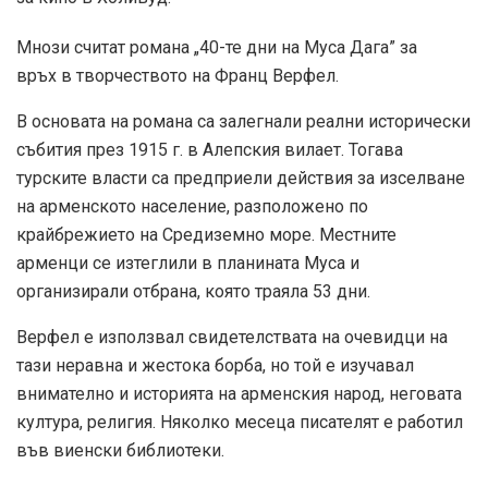
Мнози считат романа „40-те дни на Муса Дага” за
връх в творчеството на Франц Верфел.
В основата на романа са залегнали реални исторически
събития през 1915 г. в Алепския вилает. Тогава
турските власти са предприели действия за изселване
на арменското население, разположено по
крайбрежието на Средиземно море. Местните
арменци се изтеглили в планината Муса и
организирали отбрана, която траяла 53 дни.
Верфел е използвал свидетелствата на очевидци на
тази неравна и жестока борба, но той е изучавал
внимателно и историята на арменския народ, неговата
култура, религия. Няколко месеца писателят е работил
във виенски библиотеки.