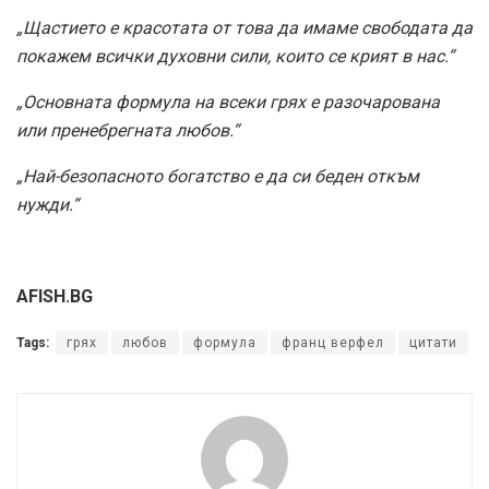
„Щастието е красотата от това да имаме свободата да
покажем всички духовни сили, които се крият в нас.“
„Основната формула на всеки грях е разочарована
или пренебрегната любов.“
„Най-безопасното богатство е да си беден откъм
нужди.“
AFISH.BG
Tags:
грях
любов
формула
франц верфел
цитати