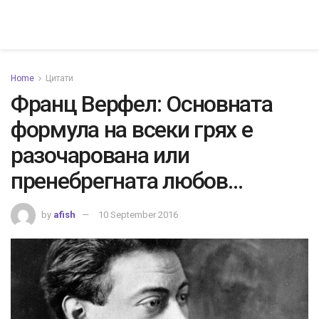
Home
Цитати
Франц Верфел: Основната
формула на всеки грях е
разочарована или
пренебрегната любов…
by
afish
10 September 2016