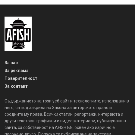
За нас
За реклама
Поверителност
За контакт
Съдържанието на този уеб сайт и технологиите, използвани в
него, са под закрила на Закона за авторското право и
сродните му права. Всички статии, репортажи, интервюта и
други текстови, графични и видео материали, публикувани в
сайта, са собственост на AFISH.BG, освен ако изрично е
посочено друго. Допуска се публикуване на текстови