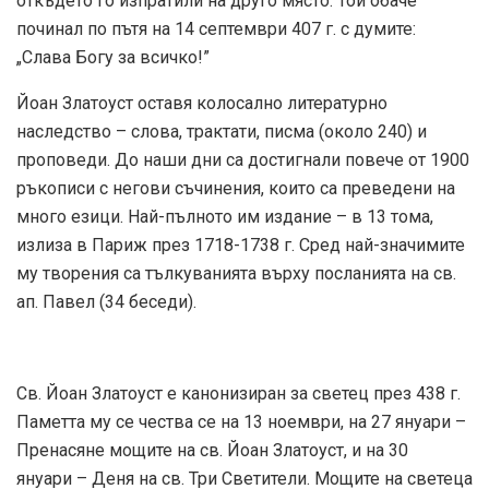
откъдето го изпратили на друго място. Той обаче
починал по пътя на 14 септември 407 г. с думите:
„Слава Богу за всичко!”
Йоан Златоуст оставя колосално литературно
наследство – слова, трактати, писма (около 240) и
проповеди. До наши дни са достигнали повече от 1900
ръкописи с негови съчинения, които са преведени на
много езици. Най-пълното им издание – в 13 тома,
излиза в Париж през 1718-1738 г. Сред най-значимите
му творения са тълкуванията върху посланията на св.
ап. Павел (34 беседи).
Св. Йоан Златоуст е канонизиран за светец през 438 г.
Паметта му се чества се на 13 ноември, на 27 януари –
Пренасяне мощите на св. Йоан Златоуст, и на 30
януари – Деня на св. Три Светители. Мощите на светеца