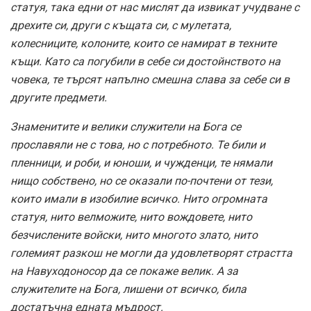
статуя, така едни от нас мислят да извикат учудване с
дрехите си, други с къщата си, с мулетата,
колесниците, колоните, които се намират в техните
къщи. Като са погубили в себе си достойнството на
човека, те търсят напълно смешна слава за себе си в
другите предмети.
Знаменитите и велики служители на Бога се
прославяли не с това, но с потребното. Те били и
пленници, и роби, и юноши, и чужденци, те нямали
нищо собствено, но се оказали по-почтени от тези,
които имали в изобилие всичко. Нито огромната
статуя, нито велможите, нито вождовете, нито
безчислените войски, нито многото злато, нито
големият разкош не могли да удовлетворят страстта
на Навуходоносор да се покаже велик. А за
служителите на Бога, лишени от всичко, била
достатъчна едната мъдрост.