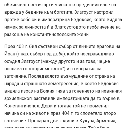
обвиняват светия архиепископ в предизвикване на
вражда у бедните към богатите. Златоуст настроил
против себе си и императрица Евдоксия, която видяла
намек за личността й в Златоустовото изобличение на
разкоша на константинополските жени.
През 403 г. бил съставен събор от личните врагове на
Йоан (т.нар. събор под дъба), който несправедливо
осъдил Златоуст (между другото и за това, че „не
познава гостоприемството”) и го изпратил на
заточение. Последвалото възмущение от страна на
народа и страшното земетресение, в което Евдоксия
видяла израз на Божия гняв за гонението на невинния
архиепископ, заставили императрицата да го върне в
Константинопол. Дори и тогава той не променил
начина си на живот и през 404 г. го сполетяло второ
заточение. Прекарал две години в Кукуза, Армения,