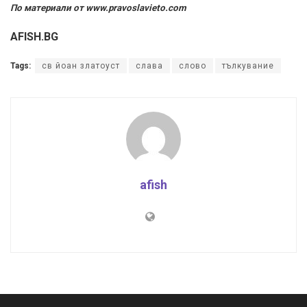
По материали от www.pravoslavieto.com
AFISH.BG
Tags:
св йоан златоуст
слава
слово
тълкувание
afish