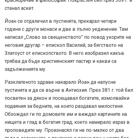
красноречие и философия. Покръстен бил през 369 г. и
станал аскет.
Йоан се отдалечил в пустинята, прекарал четири
години с други монаси и две в пълно уединение. Там
написал „Слово за свещенството” по повод укорите на
неговия другар – епископ Василий, за бягството на
Златоуст от епископството. В него изобразил какъв
трябва да бъде християнският пастир и какви са
задълженията му.
Разклатеното здраве накарало Йоан да напусне
пустинята и да се върне в Антиохия. През 381 г. той бил
посветен за дякон и посещавал богатите, измолвайки
подаяния за бедните, на които раздавал милостиня.
Обхождал ги по домовете им и виждал картините на
нищета и глад в богатия град, което намирало израз в
проповедите му. Произнасял ги не по-малко от два