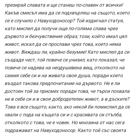
презирай славата и ще станеш по-славен от всички!
Какъв смисъл има да се подхвърляш на същото, което
се е случило с Навуходоносор? Той издигнал статуя,
като мислел да получи още по-голяма слава чрез
дървото и безчувствения образ; този, който имал цял
живот, искал да се прослави чрез това, което няма
живот. Виждаш ли, крайно безумие! Като мислел да си
създаде чест, той повече се унизил, като показал, че
повече се надява на неодушевена вещ, отколкото на
самия себе си и на живата своя душа, поради което
въздал такова предпочитание на дървото. Не е ли
достоен той за присмех поради това, че търси похвала
не в себе си и в своя добродетелен живот, а в дъските?
Това е все същото, както, ако някой би помислил да се
хвали с пода на къщата си и с красивата си стълба,
отколкото с това, че е човек. Но мнозина от нас сега
подражават на Навуходоносор. Както той със своята