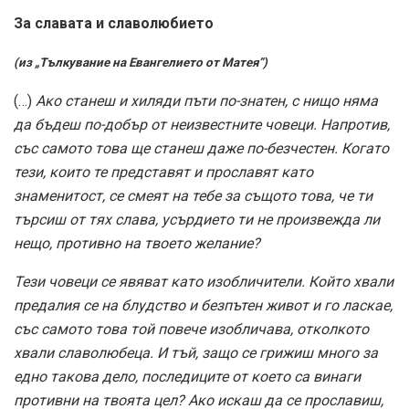
За славата и славолюбието
(из „Тълкувание на Евангелието от Матея”)
(…)
Ако станеш и хиляди пъти по-знатен, с нищо няма
да бъдеш по-добър от неизвестните човеци. Напротив,
със самото това ще станеш даже по-безчестен. Когато
тези, които те представят и прославят като
знаменитост, се смеят на тебе за същото това, че ти
търсиш от тях слава, усърдието ти не произвежда ли
нещо, противно на твоето желание?
Тези човеци се явяват като изобличители. Който хвали
предалия се на блудство и безпътен живот и го ласкае,
със самото това той повече изобличава, отколкото
хвали славолюбеца. И тъй, защо се грижиш много за
едно такова дело, последиците от което са винаги
противни на твоята цел? Ако искаш да се прославиш,