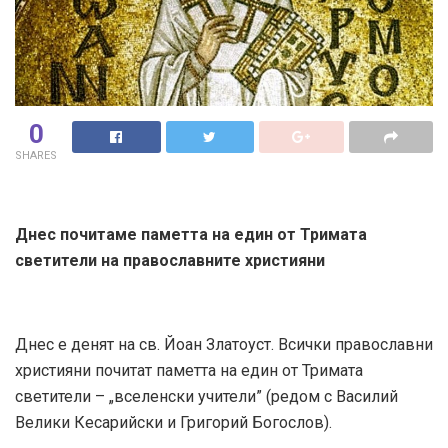
0
SHARES
Днес почитаме паметта на един от Тримата
светители на православните християни
Днес е денят на св. Йоан Златоуст. Всички православни
християни почитат паметта на един от Тримата
светители – „вселенски учители” (редом с Василий
Велики Кесарийски и Григорий Богослов).