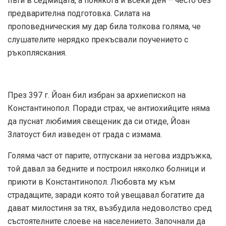
пъти в седмицата, а понякога и всеки ден – често без
предварителна подготовка. Силата на
проповедническия му дар била толкова голяма, че
слушателите нерядко прекъсвали поучението с
ръкопляскания.
През 397 г. Йоан бил избран за архиепископ на
Константинопол. Поради страх, че антиохийците няма
да пуснат любимия свещеник да си отиде, Йоан
Златоуст бил изведен от града с измама.
Голяма част от парите, отпускани за негова издръжка,
той давал за бедните и построил няколко болници и
приюти в Константинопол. Любовта му към
страдащите, заради която той увещавал богатите да
дават милостиня за тях, възбудила недоволство сред
състоятелните слоеве на населението. Започнали да