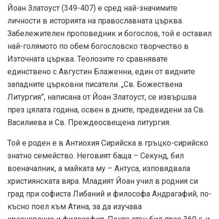
Йоан Златоуст (349-407) е сред най-значимите
личности в историята на православната църква.
Забележителен проповедник и богослов, той е оставил
най-голямото по обем богословско творчество в
Източната църква. Теолозите го сравнявате
единствено с Августин Блаженни, един от видните
западните църковни писатели. „Св. Божествена
Литургия”, написана от Йоан Златоуст, се извършва
през цялата година, освен в дните, предвидени за Св.
Василиева и Св. Преждеосвещена литургия.
Той е роден е в Антиохия Сирийска в гръцко-сирийско
знатно семейство. Неговият баща – Секунд, бил
военачалник, а майката му – Антуса, изповядвала
християнската вяра. Младият Йоан учил в родния си
град при софиста Либаний и философа Андрагафий, по-
късно поел към Атина, за да изучава