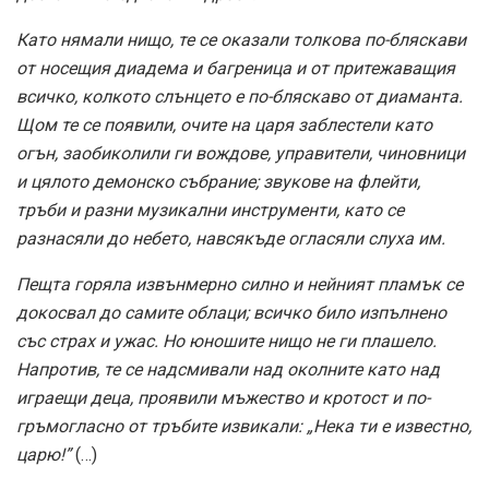
Като нямали нищо, те се оказали толкова по-бляскави
от носещия диадема и багреница и от притежаващия
всичко, колкото слънцето е по-бляскаво от диаманта.
Щом те се появили, очите на царя заблестели като
огън, заобиколили ги вождове, управители, чиновници
и цялото демонско събрание; звукове на флейти,
тръби и разни музикални инструменти, като се
разнасяли до небето, навсякъде огласяли слуха им.
Пещта горяла извънмерно силно и нейният пламък се
докосвал до самите облаци; всичко било изпълнено
със страх и ужас. Но юношите нищо не ги плашело.
Напротив, те се надсмивали над околните като над
играещи деца, проявили мъжество и кротост и по-
гръмогласно от тръбите извикали: „Нека ти е известно,
царю!”
(…)