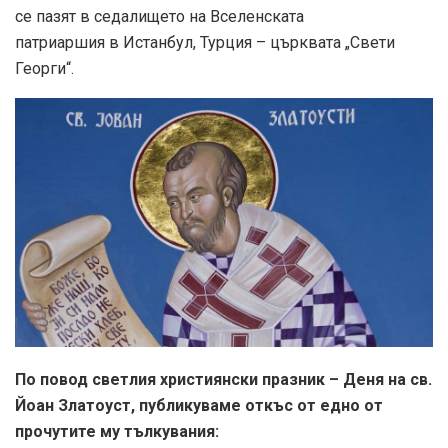
се пазят в седалището на Вселенската
патриаршия в Истанбул, Турция – църквата „Свети
Георги“.
По повод светлия християнски празник – Деня на св.
Йоан Златоуст, публикуваме откъс от едно от
прочутите му тълкувания: