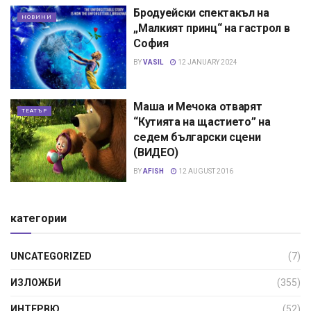
Бродуейски спектакъл на
НОВИНИ
„Малкият принц“ на гастрол в
София
BY
VASIL
12 JANUARY 2024
Маша и Мечока отварят
ТЕАТЪР
“Кутията на щастието” на
седем български сцени
(ВИДЕО)
BY
AFISH
12 AUGUST 2016
категории
UNCATEGORIZED
(7)
ИЗЛОЖБИ
(355)
ИНТЕРВЮ
(52)