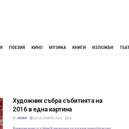
НЯ
ПОЕЗИЯ
КИНО
МУЗИКА
КНИГИ
ИЗЛОЖБИ
ТЕА
Художник събра събитията на
2016 в една картина
BY
AFISH
28 DECEMBER 2016
0
Американецът Нив Баварски създаде илюстрация,