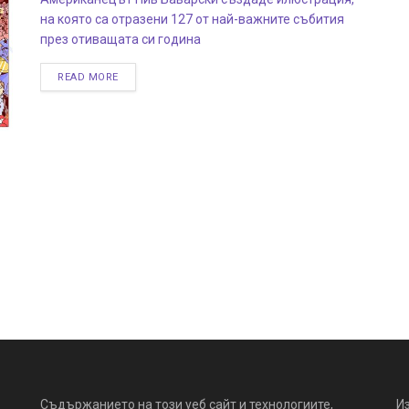
на която са отразени 127 от най-важните събития
през отиващата си година
READ MORE
Съдържанието на този уеб сайт и технологиите,
И