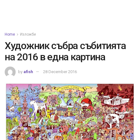
Home
Изложби
Художник събра събитията
на 2016 в една картина
by
afish
28 December 2016