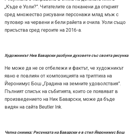
„Къде е Уоли?”. Читателите са поканени да открият
сред множество рисувани персонажи млад мъж с
пуловер на червени и бели райета и очила. Уоли също
присъства сред героите на 2016-а.
Художникът Нив Баварски разбуни духовете със своята рисунка
Не може да не се отбележи и фактът, че художникът
явно е повлиян от композицията на триптиха на
Йеронимус Бош „Градина на земните удоволствия”.
Пълният списък на събитията, които се появяват в
произведението на Ник Баварски, може да бъде
видян на сайта Beutler Ink.
Челна снимка: Рисунката на Баварски е в стил Йеронимус Бош