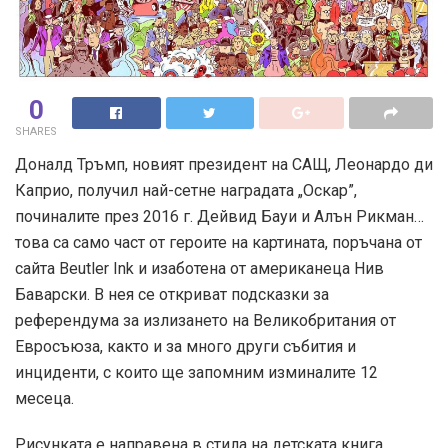
0
SHARES
Доналд Тръмп, новият президент на САЩ, Леонардо ди
Каприо, получил най-сетне наградата „Оскар”,
починалите през 2016 г. Дейвид Бауи и Алън Рикман…
това са само част от героите на картината, поръчана от
сайта Beutler Ink и изаботена от американеца Нив
Баварски. В нея се откриват подсказки за
референдума за излизането на Великобритания от
Евросъюза, както и за много други събития и
инциденти, с които ще запомним изминалите 12
месеца.
Рисунката е направена в стила на детската книга