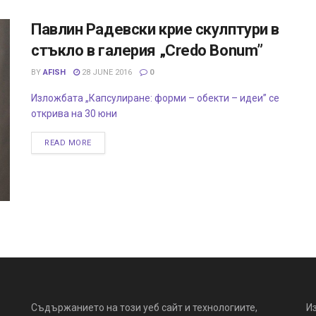
Павлин Радевски крие скулптури в
стъкло в галерия „Credo Bonum”
BY
AFISH
28 JUNE 2016
0
Изложбата „Капсулиране: форми – обекти – идеи” се
открива на 30 юни
READ MORE
Съдържанието на този уеб сайт и технологиите,
И