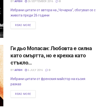
BY
AFISH
26 SEPTEMBER 2016
0
Избрани цитати от автора на „Чочарка“, сбогувал се с
живота преди 26 години
READ MORE
Ги дьо Мопасан: Любовта е силна
като смъртта, но е крехка като
стъкло…
BY
AFISH
6 JULY 2016
0
Избрани цитати от френския майстор на късия
разказ
READ MORE