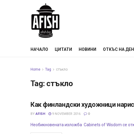
НАЧАЛО
ЦИТАТИ
НОВИНИ
ОТКЪС НА ДЕ
Home
Tag
стъкло
Tag:
стъкло
Как финландски художници нарис
ИЗЛОЖБИ
BY
AFISH
9 NOVEMBER 2016
0
Необикновената изложба Cabinets of Wisdom се от