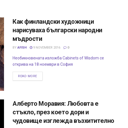
Как финландски художници
нарисуваха български народни
мъдрости
BY
AFISH
9 NOVEMBER 2016
0
Необикновената изложба Cabinets of Wisdom се
открива на 18 ноември в София
READ MORE
Алберто Моравия: Любовта е
стъкло, през което дори и
чудовище изглежда възхитително