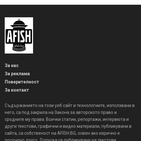
За нас
За реклама
Поверителност
За контакт
Съдържанието на този уеб сайт и технологиите, използвани в
него, са под закрила на Закона за авторското право и
сродните му права. Всички статии, репортажи, интервюта и
други текстови, графични и видео материали, публикувани в
сайта, са собственост на AFISH.BG, освен ако изрично е
посочено друго. Допуска се публикуване на текстови