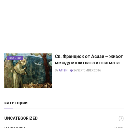
Св. Франциск от Асизи – живот
НОВИНИ
между молитвата и стигмата
BY
AFISH
26 SEPTEMBER 2016
категории
UNCATEGORIZED
(7)