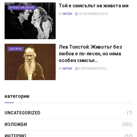
Той е смисълът на живота ми
ОТКЪС НА ДЕНЯ
BY
AFISH
18 NOVEMBER 2016
Лев Толстой: Животът без
ЦИТАТИ
любов е по-лесен, но няма
особен смисъл…
BY
AFISH
9 SEPTEMBER 2016
категории
UNCATEGORIZED
(7)
ИЗЛОЖБИ
(355)
ИНТЕРВЮ
(52)