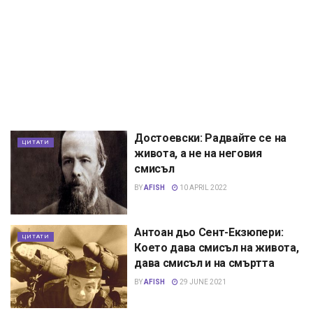
Достоевски: Радвайте се на
ЦИТАТИ
живота, а не на неговия
смисъл
BY
AFISH
10 APRIL 2022
Антоан дьо Сент-Екзюпери:
ЦИТАТИ
Което дава смисъл на живота,
дава смисъл и на смъртта
BY
AFISH
29 JUNE 2021