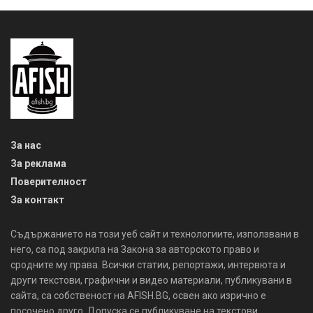
За нас
За реклама
Поверителност
За контакт
Съдържанието на този уеб сайт и технологиите, използвани в
него, са под закрила на Закона за авторското право и
сродните му права. Всички статии, репортажи, интервюта и
други текстови, графични и видео материали, публикувани в
сайта, са собственост на AFISH.BG, освен ако изрично е
посочено друго. Допуска се публикуване на текстови