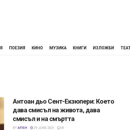
НЯ
ПОЕЗИЯ
КИНО
МУЗИКА
КНИГИ
ИЗЛОЖБИ
ТЕА
Антоан дьо Сент-Екзюпери: Което
дава смисъл на живота, дава
смисъл и на смъртта
BY
AFISH
29 JUNE 2021
0