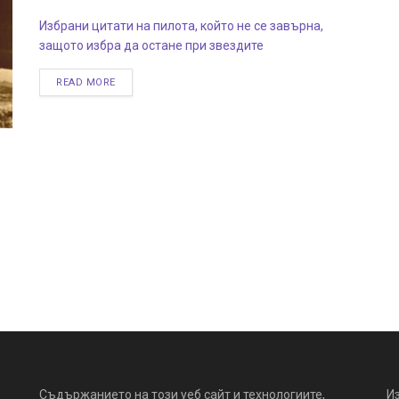
Избрани цитати на пилота, който не се завърна,
защото избра да остане при звездите
READ MORE
Съдържанието на този уеб сайт и технологиите,
И