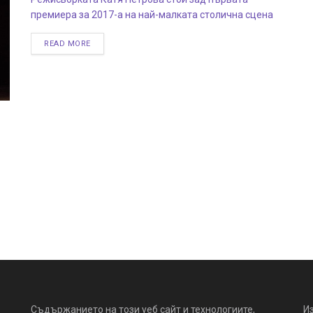
премиера за 2017-а на най-малката столична сцена
READ MORE
Съдържанието на този уеб сайт и технологиите,
И