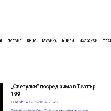
НЯ
ПОЕЗИЯ
КИНО
МУЗИКА
КНИГИ
ИЗЛОЖБИ
ТЕА
„Светулки” посред зима в Театър
199
BY
AFISH
5 JANUARY 2017
0
Режисьорката Катя Петрова стои зад първата